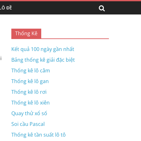
LÔ ĐỀ
Thống Kê
Kết quả 100 ngày gần nhất
i
Bảng thống kê giải đặc biệt
Thống kê lô câm
Thống kê lô gan
Thống kê lô rơi
Thống kê lô xiên
Quay thử xổ số
Soi cầu Pascal
Thống kê tần suất lô tô