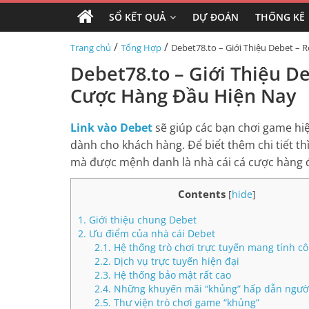
SỔ KẾT QUẢ
DỰ ĐOÁN
THỐNG KÊ
/
/
Trang chủ
Tổng Hợp
Debet78.to – Giới Thiệu Debet – 
Debet78.to – Giới Thiệu De
Cược Hàng Đầu Hiện Nay
Link vào Debet
sẽ giúp các bạn chơi game hiệ
dành cho khách hàng. Để biết thêm chi tiết t
mà được mệnh danh là nhà cái cá cược hàng 
Contents
[
hide
]
1.
Giới thiệu chung Debet
2.
Ưu điểm của nhà cái Debet
2.1.
Hệ thống trò chơi trực tuyến mang tính c
2.2.
Dịch vụ trực tuyến hiện đại
2.3.
Hệ thống bảo mật rất cao
2.4.
Những khuyến mãi “khủng” hấp dẫn người
2.5.
Thư viện trò chơi game “khủng”