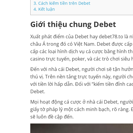
3.
Cách kiếm tiền trên Debet
4.
Kết luận
Giới thiệu chung Debet
Xuất phát điểm của Debet hay debet78.to là 
châu Á trong đó có Việt Nam. Debet được cấ
cấp các loại hình dịch vụ cá cược bằng hình th
casino trực tuyến, poker, và các trò chơi siêu
Đến với nhà cái Debet, người chơi sẽ tận hưở
thú vị. Trên nền tảng trực tuyến này, người c
với tiền lời hấp dẫn. Đối với “kiếm tiền đỉnh 
Debet.
Mọi hoạt động cá cược ở nhà cái Debet, ngườ
giấy tờ pháp lý một cách minh bạch, rõ ràng. 
sẽ luôn đề cập đến.