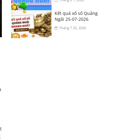
Kết quả xổ số Quảng
Ngãi 25-07-2026
Tháng 7 25, 2026
a
t
g