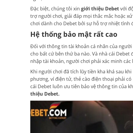
Đặc biệt, chúng tôi xin
giới thiệu Debet
với đ
trợ người chơi, giải đáp mọi thắc mắc hoặc xử
chơi dành cho Debet bởi sự hỗ trợ nhiệt tình 
Hệ thống bảo mật rất cao
Đối với thông tin tài khoản cá nhân của người
cho bất cứ bên thứ ba nào. Và nhà cái Debet 
nhập tài khoản, người chơi phải xác minh các
Khi người chơi đã tích lũy tiền kha khá sau kh
phương, ví điện tử, thẻ cào điện thoại phải c
cái Debet luôn ưu tiên bảo vệ thông tin của k
thiệu Debet.