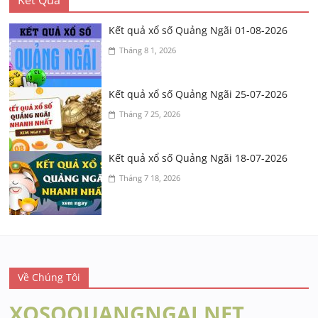
Kết Quả
Kết quả xổ số Quảng Ngãi 01-08-2026
Tháng 8 1, 2026
Kết quả xổ số Quảng Ngãi 25-07-2026
Tháng 7 25, 2026
Kết quả xổ số Quảng Ngãi 18-07-2026
Tháng 7 18, 2026
Về Chúng Tôi
XOSOQUANGNGAI.NET