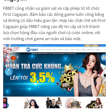
F8BET cũng nhận sự giám sát và cấp phép từ tổ chức
First Cagayan, đảm bảo các dòng game luôn công bằng
và không có dấu hiệu gian lận. Hợp tác chặt chẽ với First
Cagayan giúp F8BET nâng cao độ tin cậy và trở thành
lựa chọn hàng đầu của người chơi cá cược online, với
môi trường chơi game an toàn và bảo mật.