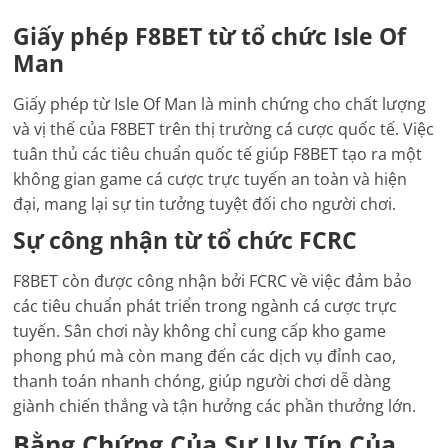
Giấy phép F8BET từ tổ chức Isle Of
Man
Giấy phép từ Isle Of Man là minh chứng cho chất lượng
và vị thế của F8BET trên thị trường cá cược quốc tế. Việc
tuân thủ các tiêu chuẩn quốc tế giúp F8BET tạo ra một
không gian game cá cược trực tuyến an toàn và hiện
đại, mang lại sự tin tưởng tuyệt đối cho người chơi.
Sự công nhận từ tổ chức FCRC
F8BET còn được công nhận bởi FCRC về việc đảm bảo
các tiêu chuẩn phát triển trong ngành cá cược trực
tuyến. Sân chơi này không chỉ cung cấp kho game
phong phú mà còn mang đến các dịch vụ đỉnh cao,
thanh toán nhanh chóng, giúp người chơi dễ dàng
giành chiến thắng và tận hưởng các phần thưởng lớn.
Bằng Chứng Của Sự Uy Tín Của