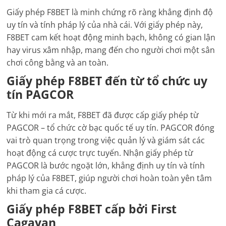
Giấy phép F8BET là minh chứng rõ ràng khẳng định độ
uy tín và tính pháp lý của nhà cái. Với giấy phép này,
F8BET cam kết hoạt động minh bạch, không có gian lận
hay virus xâm nhập, mang đến cho người chơi một sân
chơi công bằng và an toàn.
Giấy phép F8BET đến từ tổ chức uy
tín PAGCOR
Từ khi mới ra mắt, F8BET đã được cấp giấy phép từ
PAGCOR – tổ chức cờ bạc quốc tế uy tín. PAGCOR đóng
vai trò quan trọng trong việc quản lý và giám sát các
hoạt động cá cược trực tuyến. Nhận giấy phép từ
PAGCOR là bước ngoặt lớn, khẳng định uy tín và tính
pháp lý của F8BET, giúp người chơi hoàn toàn yên tâm
khi tham gia cá cược.
Giấy phép F8BET cấp bởi First
Cagayan