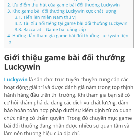
2.
Ưu điểm thu hút của game bài đổi thưởng Luckywin
3.
Kho game bài đổi thưởng Luckywin cực chất lượng
3.1.
Tiến lên miền Nam thú vị
3.2.
Tài Xỉu nổi tiếng tại game bài đổi thưởng Luckywin
3.3.
Baccarat – Game bài đẳng cấp
4.
Hướng dẫn tham gia game bài đổi thưởng Luckywin tiện
lợi
Giới thiệu game bài đổi thưởng
Luckywin
Luckywin
là sân chơi trực tuyến chuyên cung cấp các
hoạt động giải trí và được đánh giá nằm trong top thịnh
hành hàng đầu trên thị trường. Khi tham gia bạn sẽ có
cơ hội khám phá đa dạng các dịch vụ chất lượng, đảm
bảo hoàn toàn hợp pháp dưới sự kiểm định từ cơ quan
chức năng có thẩm quyền. Trong đó chuyên mục game
bài đổi thưởng đang nhận được nhiều sự quan tâm và
làm nên thương hiệu của địa chỉ.