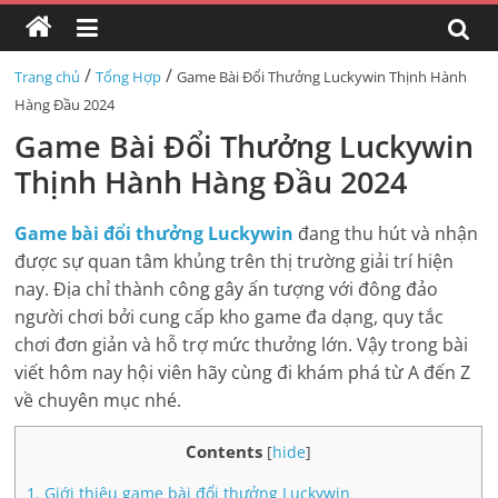
/
/
Trang chủ
Tổng Hợp
Game Bài Đổi Thưởng Luckywin Thịnh Hành
Hàng Đầu 2024
Game Bài Đổi Thưởng Luckywin
Thịnh Hành Hàng Đầu 2024
Game bài đổi thưởng Luckywin
đang thu hút và nhận
được sự quan tâm khủng trên thị trường giải trí hiện
nay. Địa chỉ thành công gây ấn tượng với đông đảo
người chơi bởi cung cấp kho game đa dạng, quy tắc
chơi đơn giản và hỗ trợ mức thưởng lớn. Vậy trong bài
viết hôm nay hội viên hãy cùng đi khám phá từ A đến Z
về chuyên mục nhé.
Contents
[
hide
]
1.
Giới thiệu game bài đổi thưởng Luckywin