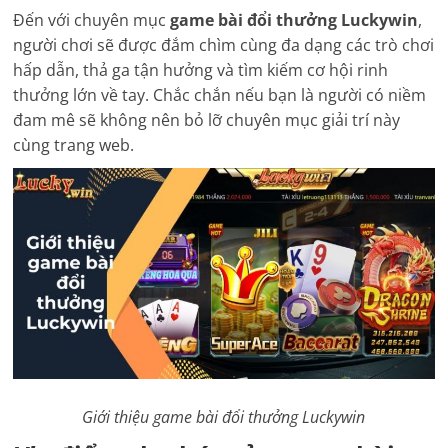
Đến với chuyên mục
game bài đổi thưởng Luckywin
,
người chơi sẽ được đắm chìm cùng đa dạng các trò chơi
hấp dẫn, thả ga tận hưởng và tìm kiếm cơ hội rinh
thưởng lớn về tay. Chắc chắn nếu bạn là người có niềm
đam mê sẽ không nên bỏ lỡ chuyên mục giải trí này
cùng trang web.
Giới thiệu game bài đổi thưởng Luckywin