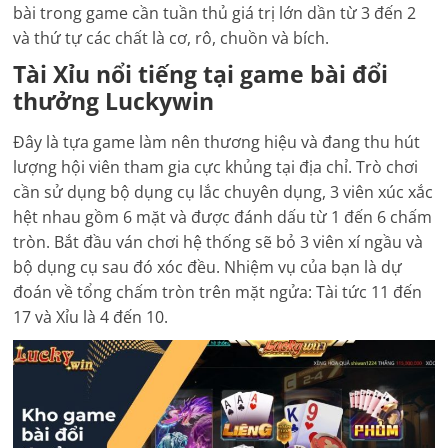
bài trong game cần tuần thủ giá trị lớn dần từ 3 đến 2
và thứ tự các chất là cơ, rô, chuồn và bích.
Tài Xỉu nổi tiếng tại game bài đổi
thưởng Luckywin
Đây là tựa game làm nên thương hiệu và đang thu hút
lượng hội viên tham gia cực khủng tại địa chỉ. Trò chơi
cần sử dụng bộ dụng cụ lắc chuyên dụng, 3 viên xúc xắc
hệt nhau gồm 6 mặt và được đánh dấu từ 1 đến 6 chấm
tròn. Bắt đầu ván chơi hệ thống sẽ bỏ 3 viên xí ngầu và
bộ dụng cụ sau đó xóc đều. Nhiệm vụ của bạn là dự
đoán về tổng chấm tròn trên mặt ngửa: Tài tức 11 đến
17 và Xỉu là 4 đến 10.