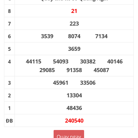
21
8
223
7
3539
8074
7134
6
3659
5
44115
54093
30382
40146
4
29085
91358
45087
45961
33506
3
13304
2
48436
1
240540
ĐB
Quay ngay