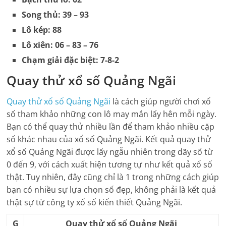
Song thủ: 39 – 93
Lô kép: 88
Lô xiên: 06 – 83 – 76
Chạm giải đặc biệt: 7-8-2
Quay thử xổ số
Quảng Ngãi
Quay thử xổ số
Quảng Ngãi
là cách giúp người chơi xổ
số tham khảo những con lô may mắn lấy hên mỗi ngày.
Bạn có thể quay thử nhiều lần để tham khảo nhiều cặp
số khác nhau của xổ số
Quảng Ngãi
. Kết quả quay thử
xổ số
Quảng Ngãi
được lấy ngẫu nhiên trong dãy số từ
0 đến 9, với cách xuất hiện tương tự như kết quả xổ số
thật. Tuy nhiên, đây cũng chỉ là 1 trong những cách giúp
bạn có nhiều sự lựa chọn số đẹp, không phải là kết quả
thật sự từ công ty xổ số kiến thiết
Quảng Ngãi
.
G
Quay thử xổ số
Quảng Ngãi