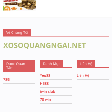
Về Chúng Tôi
XOSOQUANGNGAI.NET
Được Quan
Danh Mục
Liên Hệ
Tâm
Yeu88
Liên Hệ
789f
HB88
iwin club
78 win