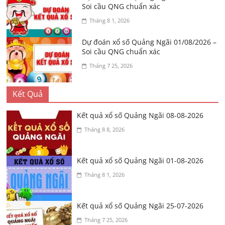
Soi cầu QNG chuẩn xác
Tháng 8 1, 2026
Dự đoán xổ số Quảng Ngãi 01/08/2026 –
Soi cầu QNG chuẩn xác
Tháng 7 25, 2026
Kết Quả
Kết quả xổ số Quảng Ngãi 08-08-2026
Tháng 8 8, 2026
Kết quả xổ số Quảng Ngãi 01-08-2026
Tháng 8 1, 2026
Kết quả xổ số Quảng Ngãi 25-07-2026
Tháng 7 25, 2026