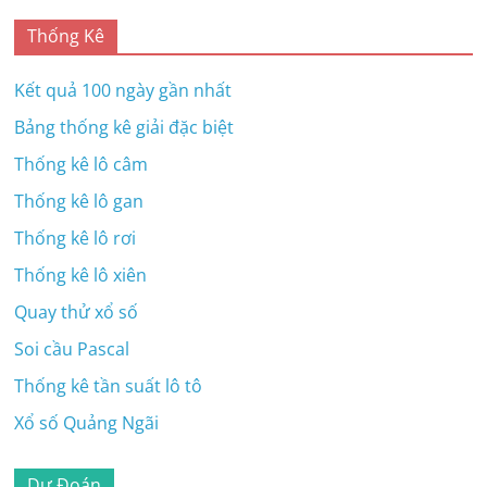
Thống Kê
Kết quả 100 ngày gần nhất
Bảng thống kê giải đặc biệt
Thống kê lô câm
Thống kê lô gan
Thống kê lô rơi
Thống kê lô xiên
Quay thử xổ số
Soi cầu Pascal
Thống kê tần suất lô tô
Xổ số Quảng Ngãi
Dự Đoán