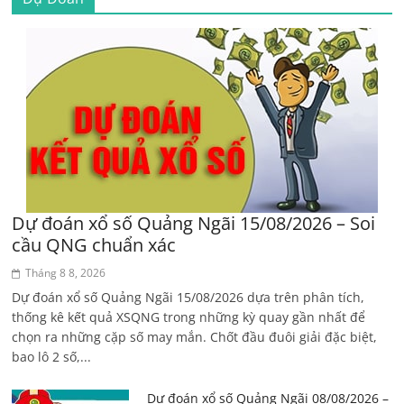
Dự đoán xổ số Quảng Ngãi 15/08/2026 – Soi
cầu QNG chuẩn xác
Tháng 8 8, 2026
Dự đoán xổ số Quảng Ngãi 15/08/2026 dựa trên phân tích,
thống kê kết quả XSQNG trong những kỳ quay gần nhất để
chọn ra những cặp số may mắn. Chốt đầu đuôi giải đặc biệt,
bao lô 2 số,...
Dự đoán xổ số Quảng Ngãi 08/08/2026 –