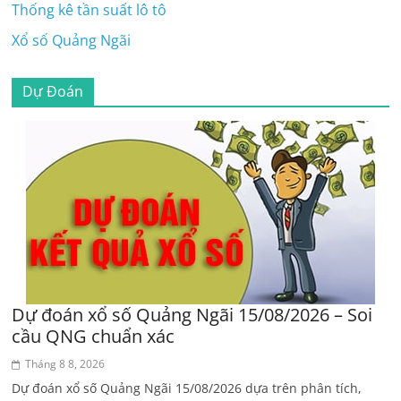
Thống kê tần suất lô tô
Xổ số Quảng Ngãi
Dự Đoán
Dự đoán xổ số Quảng Ngãi 15/08/2026 – Soi
cầu QNG chuẩn xác
Tháng 8 8, 2026
Dự đoán xổ số Quảng Ngãi 15/08/2026 dựa trên phân tích,