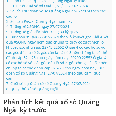
1.
Phân tích kết quả xổ số Quảng Ngãi kỳ trước
1.1.
Kết quả sổ xố Quảng Ngãi – 20-07-2024
2.
Soi cầu dự đoán xổ số Quảng Ngãi 27/07/2024 theo các
cầu lô
3.
Soi cầu Pascal Quảng Ngãi hôm nay
4.
Thống kê XSQNG ngày 27/07/2024
5.
Thống kê giải đặc biệt trong 30 kỳ quay
6.
Dự đoán XSQNG 27/07/2024 theo lô khuyết góc Giải 4 kết
quả XSQNG ngày hôm qua chúng ta thấy có xuất hiện lô
khuyết góc như sau: 22743 22552 Ở giải 4 có các bộ số với
các góc đều là số 2, góc còn lại là số 3 nên chúng ta có thể
đánh cặp 32 – 23 cho ngày hôm nay. 29209 22552 Ở giải 4
có các bộ số với các góc đều là số 2, góc còn lại là số 9 nên
chúng ta có thể đánh cặp 92 – 29 cho ngày hôm nay. Dự
đoán xổ số Quảng Ngãi 27/07/2024 theo đầu câm, đuôi
câm
7.
Chốt số dự đoán xổ số Quảng Ngãi 27/07/2024
8.
Quay thử xổ số Quảng Ngãi
Phân tích kết quả xổ số
Quảng
Ngãi
kỳ trước