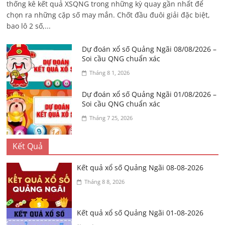
thống kê kết quả XSQNG trong những kỳ quay gần nhất để
chọn ra những cặp số may mắn. Chốt đầu đuôi giải đặc biệt,
bao lô 2 số,...
Dự đoán xổ số Quảng Ngãi 08/08/2026 –
Soi cầu QNG chuẩn xác
Tháng 8 1, 2026
Dự đoán xổ số Quảng Ngãi 01/08/2026 –
Soi cầu QNG chuẩn xác
Tháng 7 25, 2026
Kết Quả
Kết quả xổ số Quảng Ngãi 08-08-2026
Tháng 8 8, 2026
Kết quả xổ số Quảng Ngãi 01-08-2026