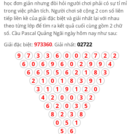
học đơn giản nhưng đòi hỏi người chơi phải có sự tỉ mỉ
trong việc phân tích. Người chơi sẽ cộng 2 con số liên
tiếp liền kề của giải đặc biệt và giải nhất lại với nhau
theo từng lớp để tìm ra kết quả cuối cùng gồm 2 chữ
số. Cầu Pascal
Quảng Ngãi
ngày hôm nay như sau:
973360
02722
Giải đặc biệt:
. Giải nhất:
9
7
3
3
6
0
0
2
7
2
2
6
0
6
9
6
0
2
9
9
4
6
6
5
5
6
2
1
8
3
2
1
0
1
8
3
9
1
3
1
1
9
1
2
0
4
2
0
0
3
2
6
2
0
3
5
8
2
3
8
0
5
1
5
6