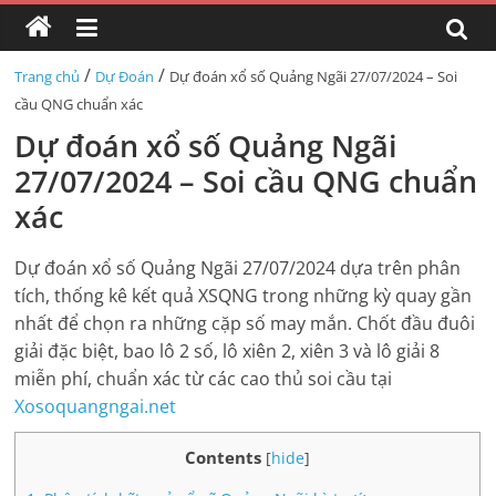
/
/
Trang chủ
Dự Đoán
Dự đoán xổ số Quảng Ngãi 27/07/2024 – Soi
cầu QNG chuẩn xác
Dự đoán xổ số Quảng Ngãi
27/07/2024 – Soi cầu QNG chuẩn
xác
Dự đoán xổ số
Quảng Ngãi
27/07/2024
dựa trên phân
tích, thống kê kết quả
XSQNG
trong những kỳ quay gần
nhất để chọn ra những cặp số may mắn. Chốt đầu đuôi
giải đặc biệt, bao lô 2 số, lô xiên 2, xiên 3 và lô giải 8
miễn phí, chuẩn xác từ các cao thủ soi cầu tại
Xosoquangngai.net
Contents
[
hide
]