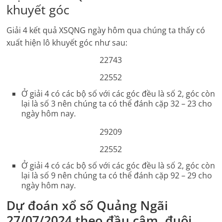
khuyết góc
Giải 4 kết quả
XSQNG
ngày hôm qua chúng ta thấy có
xuất hiện lô khuyết góc như sau:
22743
22552
Ở giải 4 có các bộ số với các góc đều là số 2, góc còn
lại là số 3 nên chúng ta có thể đánh cặp 32 – 23 cho
ngày hôm nay.
29209
22552
Ở giải 4 có các bộ số với các góc đều là số 2, góc còn
lại là số 9 nên chúng ta có thể đánh cặp 92 – 29 cho
ngày hôm nay.
Dự đoán xổ số
Quảng Ngãi
27/07/2024
theo đầu câm, đuôi