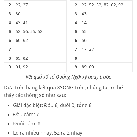
2
22, 27
2
22, 52, 52, 82, 62, 92
3
30
3
43
4
43, 41
4
14
5
52, 56, 55, 52
5
55
6
60, 62
6
56
7
7
17, 27
8
89, 82
8
9
91, 92
9
89, 09
Kết quả xổ số
Quảng Ngãi
kỳ quay trước
Dựa trên bảng kết quả
XSQNG
trên, chúng ta có thể
thấy các thông số như sau:
Giải đặc biệt: Đầu 6, đuôi 0, tổng 6
Đầu câm: 7
Đuôi câm: 8
Lô ra nhiều nháy: 52 ra 2 nháy