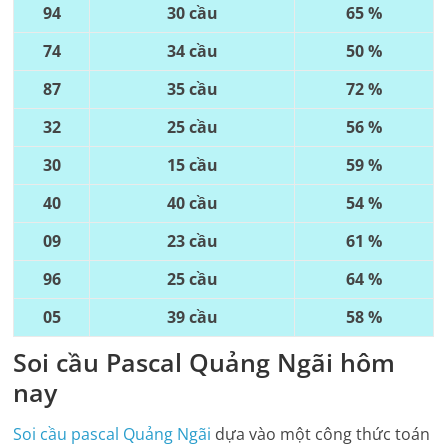
94
30 cầu
65 %
74
34 cầu
50 %
87
35 cầu
72 %
32
25 cầu
56 %
30
15 cầu
59 %
40
40 cầu
54 %
09
23 cầu
61 %
96
25 cầu
64 %
05
39 cầu
58 %
Soi cầu Pascal
Quảng Ngãi
hôm
nay
Soi cầu pascal
Quảng Ngãi
dựa vào một công thức toán