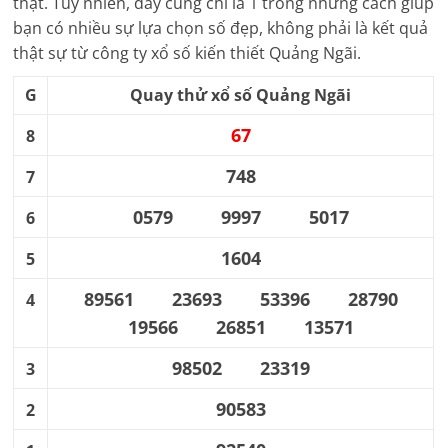
thật. Tuy nhiên, đây cũng chỉ là 1 trong những cách giúp
bạn có nhiều sự lựa chọn số đẹp, không phải là kết quả
thật sự từ công ty xổ số kiến thiết
Quảng Ngãi
.
G
Quay thử xổ số
Quảng Ngãi
67
8
748
7
0579
9997
5017
6
1604
5
89561
23693
53396
28790
4
19566
26851
13571
98502
23319
3
90583
2