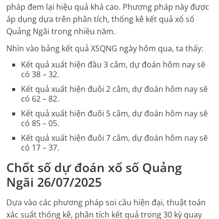
pháp đem lại hiệu quả khá cao. Phương pháp này được
áp dụng dựa trên phân tích, thống kê kết quả xổ số
Quảng Ngãi
trong nhiều năm.
Nhìn vào bảng kết quả
XSQNG
ngày hôm qua, ta thấy:
Kết quả xuất hiện đầu 3 câm, dự đoán hôm nay sẽ
có 38 – 32.
Kết quả xuất hiện đuôi 2 câm, dự đoán hôm nay sẽ
có 62 – 82.
Kết quả xuất hiện đuôi 5 câm, dự đoán hôm nay sẽ
có 85 – 05.
Kết quả xuất hiện đuôi 7 câm, dự đoán hôm nay sẽ
có 17 – 37.
Chốt số dự đoán xổ số
Quảng
Ngãi
26/07/2025
Dựa vào các phương pháp soi cầu hiện đại, thuật toán
xác suất thống kê, phân tích kết quả trong 30 kỳ quay