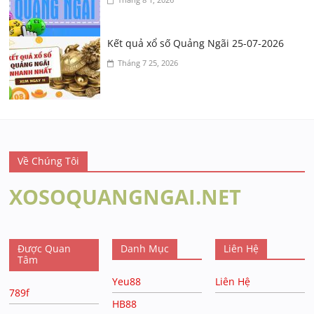
Kết quả xổ số Quảng Ngãi 25-07-2026
Tháng 7 25, 2026
Về Chúng Tôi
XOSOQUANGNGAI.NET
Được Quan
Danh Mục
Liên Hệ
Tâm
Yeu88
Liên Hệ
789f
HB88