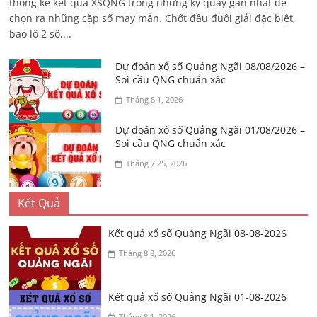
thống kê kết quả XSQNG trong những kỳ quay gần nhất để
chọn ra những cặp số may mắn. Chốt đầu đuôi giải đặc biệt,
bao lô 2 số,...
Dự đoán xổ số Quảng Ngãi 08/08/2026 –
Soi cầu QNG chuẩn xác
Tháng 8 1, 2026
Dự đoán xổ số Quảng Ngãi 01/08/2026 –
Soi cầu QNG chuẩn xác
Tháng 7 25, 2026
Kết Quả
Kết quả xổ số Quảng Ngãi 08-08-2026
Tháng 8 8, 2026
Kết quả xổ số Quảng Ngãi 01-08-2026
Tháng 8 1, 2026