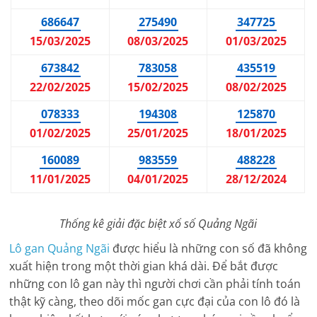
686647
275490
347725
15/03/2025
08/03/2025
01/03/2025
673842
783058
435519
22/02/2025
15/02/2025
08/02/2025
078333
194308
125870
01/02/2025
25/01/2025
18/01/2025
160089
983559
488228
11/01/2025
04/01/2025
28/12/2024
Thống kê giải đặc biệt xổ số
Quảng Ngãi
Lô gan
Quảng Ngãi
được hiểu là những con số đã không
xuất hiện trong một thời gian khá dài. Để bắt được
những con lô gan này thì người chơi cần phải tính toán
thật kỹ càng, theo dõi mốc gan cực đại của con lô đó là