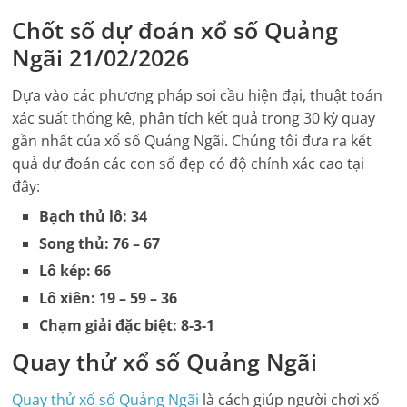
Chốt số dự đoán xổ số
Quảng
Ngãi
21/02/2026
Dựa vào các phương pháp soi cầu hiện đại, thuật toán
xác suất thống kê, phân tích kết quả trong 30 kỳ quay
gần nhất của xổ số
Quảng Ngãi
. Chúng tôi đưa ra kết
quả dự đoán các con số đẹp có độ chính xác cao tại
đây:
Bạch thủ lô: 34
Song thủ: 76 – 67
Lô kép: 66
Lô xiên: 19 – 59 – 36
Chạm giải đặc biệt: 8-3-1
Quay thử xổ số
Quảng Ngãi
Quay thử xổ số
Quảng Ngãi
là cách giúp người chơi xổ