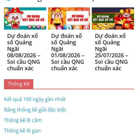
Dự đoán xổ
Dự đoán xổ
Dự đoán xổ
số Quảng
số Quảng
số Quảng
Ngãi
Ngãi
Ngãi
08/08/2026 –
01/08/2026 –
25/07/2026 –
Soi cầu QNG
Soi cầu QNG
Soi cầu QNG
chuẩn xác
chuẩn xác
chuẩn xác
Thống Kê
Kết quả 100 ngày gần nhất
Bảng thống kê giải đặc biệt
Thống kê lô câm
Thống kê lô gan