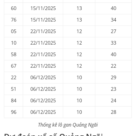
60
15/11/2025
13
40
76
15/11/2025
13
34
05
22/11/2025
12
27
10
22/11/2025
12
33
58
22/11/2025
12
40
67
22/11/2025
12
22
22
06/12/2025
10
29
51
06/12/2025
10
23
84
06/12/2025
10
24
96
06/12/2025
10
28
Thống kê lô gan
Quảng Ngãi