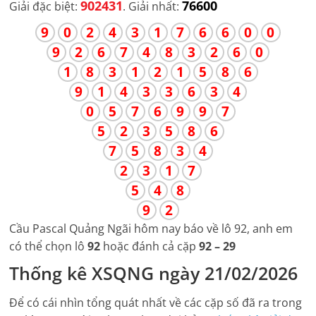
902431
76600
Giải đặc biệt:
. Giải nhất:
9
0
2
4
3
1
7
6
6
0
0
9
2
6
7
4
8
3
2
6
0
1
8
3
1
2
1
5
8
6
9
1
4
3
3
6
3
4
0
5
7
6
9
9
7
5
2
3
5
8
6
7
5
8
3
4
2
3
1
7
5
4
8
9
2
Cầu Pascal
Quảng Ngãi
hôm nay báo về lô 92, anh em
có thể chọn lô
92
hoặc đánh cả cặp
92 – 29
Thống kê
XSQNG
ngày
21/02/2026
Để có cái nhìn tổng quát nhất về các cặp số đã ra trong