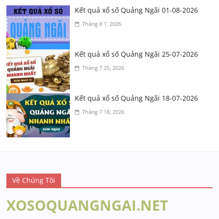
Kết quả xổ số Quảng Ngãi 01-08-2026
Tháng 8 1, 2026
Kết quả xổ số Quảng Ngãi 25-07-2026
Tháng 7 25, 2026
Kết quả xổ số Quảng Ngãi 18-07-2026
Tháng 7 18, 2026
Về Chúng Tôi
XOSOQUANGNGAI.NET