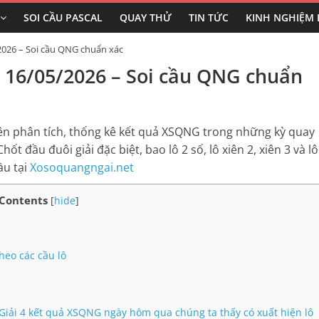
SOI CẦU PASCAL
QUAY THỬ
TIN TỨC
KINH NGHIỆM 
026 – Soi cầu QNG chuẩn xác
 16/05/2026 – Soi cầu QNG chuẩn
n phân tích, thống kê kết quả
XSQNG
trong những kỳ quay
 đầu đuôi giải đặc biệt, bao lô 2 số, lô xiên 2, xiên 3 và lô
ầu tại
Xosoquangngai.net
Contents
[
hide
]
heo các cầu lô
iải 4 kết quả XSQNG ngày hôm qua chúng ta thấy có xuất hiện lô