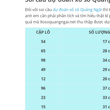
Đối với soi cầu
dự đoán xổ số
Quảng Ngãi
thì 
anh em cần phải phân tích và tìm hiểu thật kĩ
quả mà
Xosoquangngai.net
thu thập được dựa 
CẶP LÔ
SỐ LƯỢNG
54
17 
65
28 
98
34 
49
29 
12
20 
96
37 
23
33 
15
31 