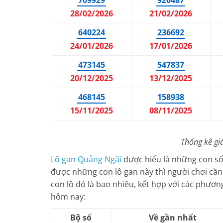
709929
920487
28/02/2026
21/02/2026
640224
236692
24/01/2026
17/01/2026
473145
547837
20/12/2025
13/12/2025
468145
158938
15/11/2025
08/11/2025
Thống kê giả
Lô gan
Quảng Ngãi
được hiểu là những con số 
được những con lô gan này thì người chơi cần 
con lô đó là bao nhiêu, kết hợp với các phươn
hôm nay:
Bộ số
Về gần nhất