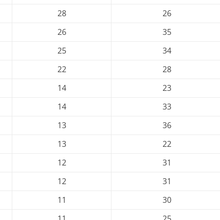
28
26
26
35
25
34
22
28
14
23
14
33
13
36
13
22
12
31
12
31
11
30
11
25