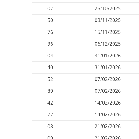
07
25/10/2025
50
08/11/2025
76
15/11/2025
96
06/12/2025
04
31/01/2026
40
31/01/2026
52
07/02/2026
89
07/02/2026
42
14/02/2026
77
14/02/2026
08
21/02/2026
09
21/02/2026