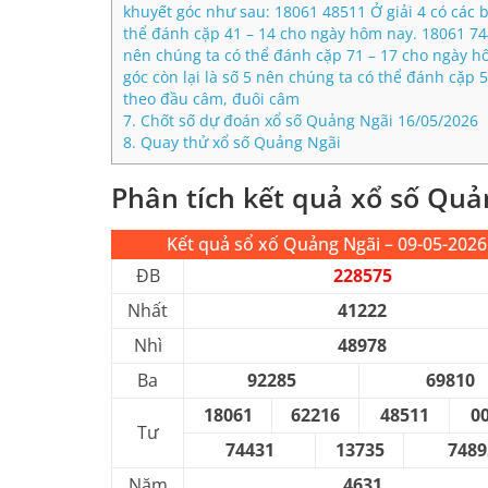
khuyết góc như sau: 18061 48511 Ở giải 4 có các bộ
thể đánh cặp 41 – 14 cho ngày hôm nay. 18061 74431
nên chúng ta có thể đánh cặp 71 – 17 cho ngày hôm
góc còn lại là số 5 nên chúng ta có thể đánh cặp
theo đầu câm, đuôi câm
7.
Chốt số dự đoán xổ số Quảng Ngãi 16/05/2026
8.
Quay thử xổ số Quảng Ngãi
Phân tích kết quả xổ số
Quả
Kết quả sổ xố
Quảng Ngãi
– 09-05-2026
ĐB
228575
Nhất
41222
Nhì
48978
Ba
92285
69810
18061
62216
48511
0
Tư
74431
13735
7489
Năm
4631