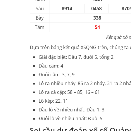
Sáu
8914
0458
870
Bảy
338
Tám
54
Kết quả xổ 
Dựa trên bảng kết quả
XSQNG
trên, chúng ta 
Giải đặc biệt: Đầu 7, đuôi 5, tổng 2
Đầu câm: 4
Đuôi câm: 3, 7, 9
Lô ra nhiều nháy: 85 ra 2 nháy, 31 ra 2 nh
Lô ra cả cặp: 58 – 85, 16 – 61
Lô kép: 22, 11
Đầu lô về nhiều nhất: Đầu 1, 3
Đuôi lô về nhiều nhất: Đuôi 5
Soi cầu dự đoán xổ số
Quảng