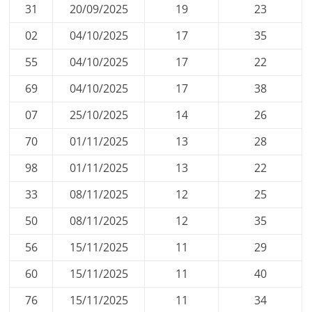
31
20/09/2025
19
23
02
04/10/2025
17
35
55
04/10/2025
17
22
69
04/10/2025
17
38
07
25/10/2025
14
26
70
01/11/2025
13
28
98
01/11/2025
13
22
33
08/11/2025
12
25
50
08/11/2025
12
35
56
15/11/2025
11
29
60
15/11/2025
11
40
76
15/11/2025
11
34