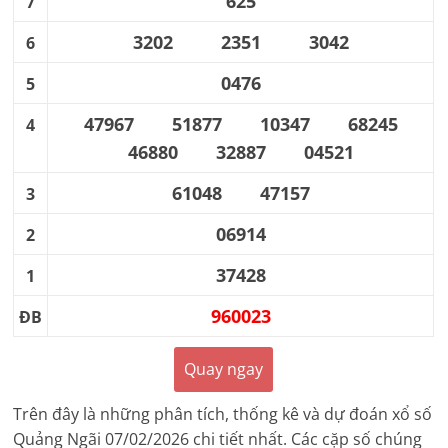
625
7
3202
2351
3042
6
0476
5
47967
51877
10347
68245
4
46880
32887
04521
61048
47157
3
06914
2
37428
1
960023
ĐB
Quay ngay
Trên đây là những phân tích, thống kê và dự đoán xổ số
Quảng Ngãi
07/02/2026
chi tiết nhất. Các cặp số chúng