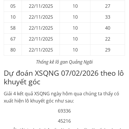
05
22/11/2025
10
27
10
22/11/2025
10
33
58
22/11/2025
10
40
67
22/11/2025
10
22
80
22/11/2025
10
29
Thống kê lô gan
Quảng Ngãi
Dự đoán
XSQNG
07/02/2026 theo lô
khuyết góc
Giải 4 kết quả
XSQNG
ngày hôm qua chúng ta thấy có
xuất hiện lô khuyết góc như sau:
69336
45216