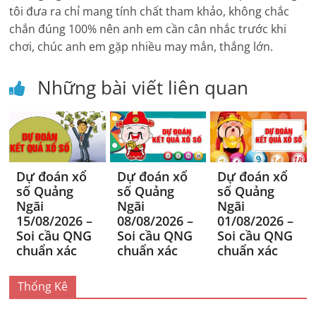
tôi đưa ra chỉ mang tính chất tham khảo, không chắc
chắn đúng 100% nên anh em cần cân nhắc trước khi
chơi, chúc anh em gặp nhiều may mắn, thắng lớn.
Những bài viết liên quan
Dự đoán xổ
Dự đoán xổ
Dự đoán xổ
số Quảng
số Quảng
số Quảng
Ngãi
Ngãi
Ngãi
15/08/2026 –
08/08/2026 –
01/08/2026 –
Soi cầu QNG
Soi cầu QNG
Soi cầu QNG
chuẩn xác
chuẩn xác
chuẩn xác
Thống Kê