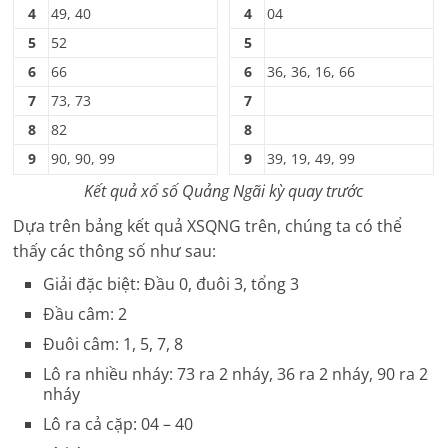
4
49, 40
4
04
5
52
5
6
66
6
36, 36, 16, 66
7
73, 73
7
8
82
8
9
90, 90, 99
9
39, 19, 49, 99
Kết quả xổ số
Quảng Ngãi
kỳ quay trước
Dựa trên bảng kết quả
XSQNG
trên, chúng ta có thể
thấy các thông số như sau:
Giải đặc biệt: Đầu 0, đuôi 3, tổng 3
Đầu câm: 2
Đuôi câm: 1, 5, 7, 8
Lô ra nhiều nháy: 73 ra 2 nháy, 36 ra 2 nháy, 90 ra 2
nháy
Lô ra cả cặp: 04 – 40