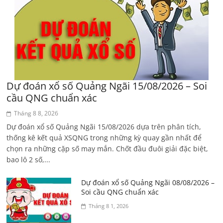
Dự đoán xổ số Quảng Ngãi 15/08/2026 – Soi
cầu QNG chuẩn xác
Tháng 8 8, 2026
Dự đoán xổ số Quảng Ngãi 15/08/2026 dựa trên phân tích,
thống kê kết quả XSQNG trong những kỳ quay gần nhất để
chọn ra những cặp số may mắn. Chốt đầu đuôi giải đặc biệt,
bao lô 2 số,...
Dự đoán xổ số Quảng Ngãi 08/08/2026 –
Soi cầu QNG chuẩn xác
Tháng 8 1, 2026