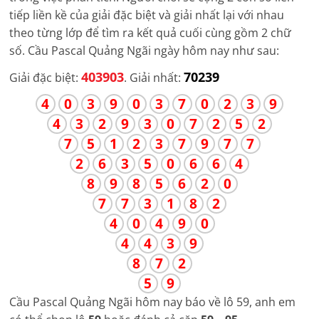
tiếp liền kề của giải đặc biệt và giải nhất lại với nhau
theo từng lớp để tìm ra kết quả cuối cùng gồm 2 chữ
số. Cầu Pascal
Quảng Ngãi
ngày hôm nay như sau:
403903
70239
Giải đặc biệt:
. Giải nhất:
4
0
3
9
0
3
7
0
2
3
9
4
3
2
9
3
0
7
2
5
2
7
5
1
2
3
7
9
7
7
2
6
3
5
0
6
6
4
8
9
8
5
6
2
0
7
7
3
1
8
2
4
0
4
9
0
4
4
3
9
8
7
2
5
9
Cầu Pascal
Quảng Ngãi
hôm nay báo về lô 59, anh em