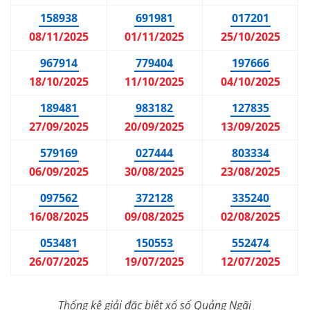
158938
691981
017201
08/11/2025
01/11/2025
25/10/2025
967914
779404
197666
18/10/2025
11/10/2025
04/10/2025
189481
983182
127835
27/09/2025
20/09/2025
13/09/2025
579169
027444
803334
06/09/2025
30/08/2025
23/08/2025
097562
372128
335240
16/08/2025
09/08/2025
02/08/2025
053481
150553
552474
26/07/2025
19/07/2025
12/07/2025
Thống kê giải đặc biệt xổ số
Quảng Ngãi