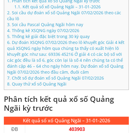
1.
Phân tích kết quả xổ số Quảng Ngãi kỳ trước
1.1.
Kết quả sổ xố Quảng Ngãi – 31-01-2026
2.
Soi cầu dự đoán xổ số Quảng Ngãi 07/02/2026 theo các
cầu lô
3.
Soi cầu Pascal Quảng Ngãi hôm nay
4.
Thống kê XSQNG ngày 07/02/2026
5.
Thống kê giải đặc biệt trong 30 kỳ quay
6.
Dự đoán XSQNG 07/02/2026 theo lô khuyết góc Giải 4 kết
quả XSQNG ngày hôm qua chúng ta thấy có xuất hiện lô
khuyết góc như sau: 69336 45216 Ở giải 4 có các bộ số với
các góc đều là số 6, góc còn lại là số 4 nên chúng ta có thể
đánh cặp 46 – 64 cho ngày hôm nay. Dự đoán xổ số Quảng
Ngãi 07/02/2026 theo đầu câm, đuôi câm
7.
Chốt số dự đoán xổ số Quảng Ngãi 07/02/2026
8.
Quay thử xổ số Quảng Ngãi
Phân tích kết quả xổ số
Quảng
Ngãi
kỳ trước
Kết quả sổ xố
Quảng Ngãi
– 31-01-2026
ĐB
403903