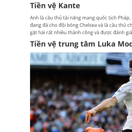
Tiền vệ Kante
Anh là cầu thủ tài năng mang quốc tịch Pháp
đang đá cho đội bóng Chelsea và là cầu thủ ch
gặt hái rất nhiều thành công và được đánh giá
Tiền vệ trung tâm Luka Mod