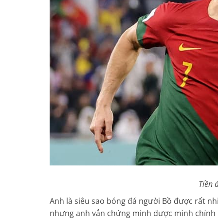
Tiền 
Anh là siêu sao bóng đá người Bồ được rất nhi
nhưng anh vẫn chứng minh được mình chính là