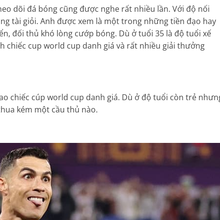
heo dõi đá bóng cũng được nghe rất nhiều lần. Với độ nối
ùng tài giỏi. Anh được xem là một trong những tiền đạo hay
ển, đối thủ khó lòng cướp bóng. Dù ở tuổi 35 là độ tuổi xế
h chiếc cup world cup danh giá và rất nhiều giải thưởng
ao chiếc cúp world cup danh giá. Dù ở độ tuổi còn trẻ nhưn
thua kém một cầu thủ nào.