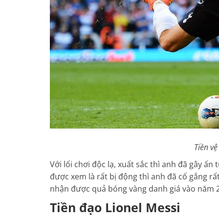
Tiền vệ
Với lối chơi độc lạ, xuất sắc thì anh đã gây ấ
được xem là rất bị động thì anh đã cố gắng rất
nhận được quả bóng vàng danh giá vào năm 20
Tiền đạo Lionel Messi