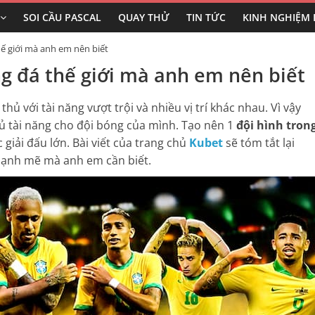
SOI CẦU PASCAL
QUAY THỬ
TIN TỨC
KINH NGHIỆM 
ế giới mà anh em nên biết
g đá thế giới mà anh em nên biết
thủ với tài năng vượt trội và nhiều vị trí khác nhau. Vì vậy
 tài năng cho đội bóng của mình. Tạo nên 1
đội hình tron
 giải đấu lớn. Bài viết của trang chủ
Kubet
sẽ tóm tắt lại
 mạnh mẽ mà anh em cần biết.