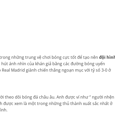
trong những trung vệ chơi bóng cực tốt để tạo nên
đội hìn
u hút ánh nhìn của khán giả bằng các đường bóng uyển
úp Real Madrid giành chiến thắng ngoạn mục với tỷ số 3-0 ở
ười theo dõi bóng đá châu âu. Anh được ví như ‘’ người nhện
nh được xem là một trong những thủ thành xuất sắc nhất ở
ình.