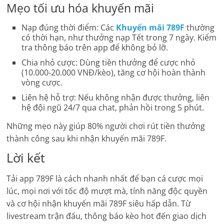
Mẹo tối ưu hóa khuyến mãi
Nạp đúng thời điểm: Các
Khuyến mãi 789F
thường
có thời hạn, như thưởng nạp Tết trong 7 ngày. Kiểm
tra thông báo trên app để không bỏ lỡ.
Chia nhỏ cược: Dùng tiền thưởng để cược nhỏ
(10.000-20.000 VNĐ/kèo), tăng cơ hội hoàn thành
vòng cược.
Liên hệ hỗ trợ: Nếu không nhận được thưởng, liên
hệ đội ngũ 24/7 qua chat, phản hồi trong 5 phút.
Những mẹo này giúp 80% người chơi rút tiền thưởng
thành công sau khi nhận khuyến mãi 789F.
Lời kết
Tải app 789F là cách nhanh nhất để bạn cá cược mọi
lúc, mọi nơi với tốc độ mượt mà, tính năng độc quyền
và cơ hội nhận khuyến mãi 789F siêu hấp dẫn. Từ
livestream trận đấu, thông báo kèo hot đến giao dịch