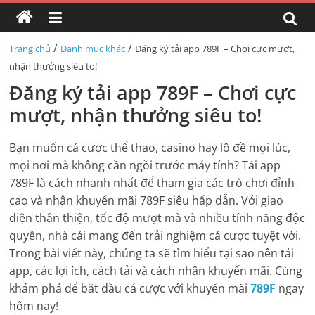
/
/
Trang chủ
Danh mục khác
Đăng ký tải app 789F – Chơi cực mượt,
nhận thưởng siêu to!
Đăng ký tải app 789F – Chơi cực
mượt, nhận thưởng siêu to!
Bạn muốn cá cược thể thao, casino hay lô đề mọi lúc,
mọi nơi mà không cần ngồi trước máy tính? Tải app
789F là cách nhanh nhất để tham gia các trò chơi đỉnh
cao và nhận khuyến mãi 789F siêu hấp dẫn. Với giao
diện thân thiện, tốc độ mượt mà và nhiều tính năng độc
quyền, nhà cái mang đến trải nghiệm cá cược tuyệt vời.
Trong bài viết này, chúng ta sẽ tìm hiểu tại sao nên tải
app, các lợi ích, cách tải và cách nhận khuyến mãi. Cùng
khám phá để bắt đầu cá cược với khuyến mãi
789F
ngay
hôm nay!