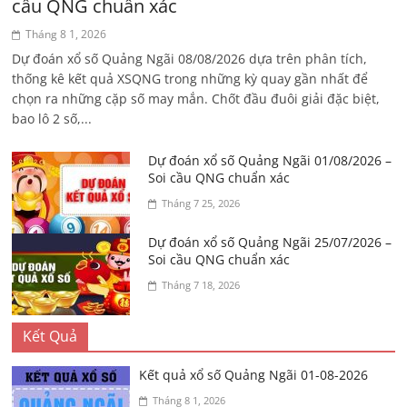
cầu QNG chuẩn xác
Tháng 8 1, 2026
Dự đoán xổ số Quảng Ngãi 08/08/2026 dựa trên phân tích,
thống kê kết quả XSQNG trong những kỳ quay gần nhất để
chọn ra những cặp số may mắn. Chốt đầu đuôi giải đặc biệt,
bao lô 2 số,...
Dự đoán xổ số Quảng Ngãi 01/08/2026 –
Soi cầu QNG chuẩn xác
Tháng 7 25, 2026
Dự đoán xổ số Quảng Ngãi 25/07/2026 –
Soi cầu QNG chuẩn xác
Tháng 7 18, 2026
Kết Quả
Kết quả xổ số Quảng Ngãi 01-08-2026
Tháng 8 1, 2026