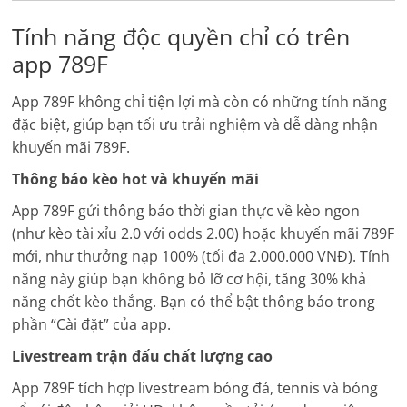
Tính năng độc quyền chỉ có trên
app 789F
App 789F không chỉ tiện lợi mà còn có những tính năng
đặc biệt, giúp bạn tối ưu trải nghiệm và dễ dàng nhận
khuyến mãi 789F.
Thông báo kèo hot và khuyến mãi
App 789F gửi thông báo thời gian thực về kèo ngon
(như kèo tài xỉu 2.0 với odds 2.00) hoặc khuyến mãi 789F
mới, như thưởng nạp 100% (tối đa 2.000.000 VNĐ). Tính
năng này giúp bạn không bỏ lỡ cơ hội, tăng 30% khả
năng chốt kèo thắng. Bạn có thể bật thông báo trong
phần “Cài đặt” của app.
Livestream trận đấu chất lượng cao
App 789F tích hợp livestream bóng đá, tennis và bóng