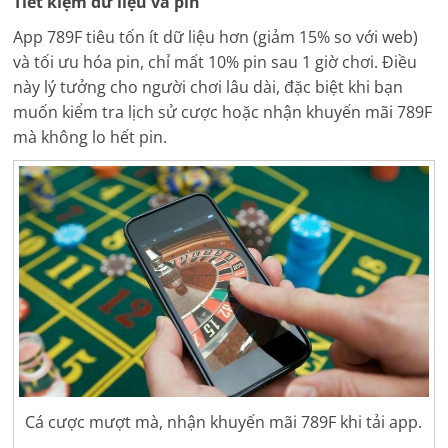
Tiết kiệm dữ liệu và pin
App 789F tiêu tốn ít dữ liệu hơn (giảm 15% so với web)
và tối ưu hóa pin, chỉ mất 10% pin sau 1 giờ chơi. Điều
này lý tưởng cho người chơi lâu dài, đặc biệt khi bạn
muốn kiểm tra lịch sử cược hoặc nhận khuyến mãi 789F
mà không lo hết pin.
Cá cược mượt mà, nhận khuyến mãi 789F khi tải app.