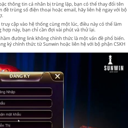
ặc thông tin cá nhân bị trùng lặp, bạn có thể thay đổi tên
đề trùng số điện thoại hoặc email, hãy liên hệ ngay với bộ
ợ.
truy cập vào hệ thống cùng một lúc, điều này có thể làm
hợp này, bạn chỉ cần đợi vài phút và thử lại.
nhầm đường link không chính thức là một vấn đề phổ biến.
đăng ký chính thức từ Sunwin hoặc liên hệ với bộ phận CSKH