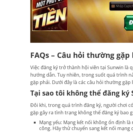
FAQs – Câu hỏi thường gặp 
Việc đăng ký trở thành hội viên tại Sunwin là
hướng dẫn. Tuy nhiên, trong suốt quá trình n
gặp phải. Dưới đây là các câu hỏi thường gặp 
Tại sao tôi không thể đăng k
Đôi khi, trong quá trình đăng ký, người chơi 
gặp gây ra tình trạng không thể đăng ký bao 
Mạng yếu: Mạng kết nối không ổn định là
công. Hãy thử chuyển sang kết nối mạng 