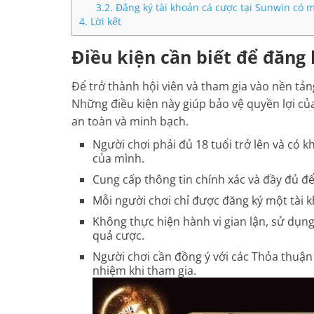
3.2.
Đăng ký tài khoản cá cược tại Sunwin có 
4.
Lời kết
Điều kiện cần biết để đăng
Để trở thành hội viên và tham gia vào nền tản
Những điều kiện này giúp bảo vệ quyền lợi củ
an toàn và minh bạch.
Người chơi phải đủ 18 tuổi trở lên và có k
của mình.
Cung cấp thông tin chính xác và đầy đủ để
Mỗi người chơi chỉ được đăng ký một tài
Không thực hiện hành vi gian lận, sử dụ
quả cược.
Người chơi cần đồng ý với các Thỏa thuận
nhiệm khi tham gia.