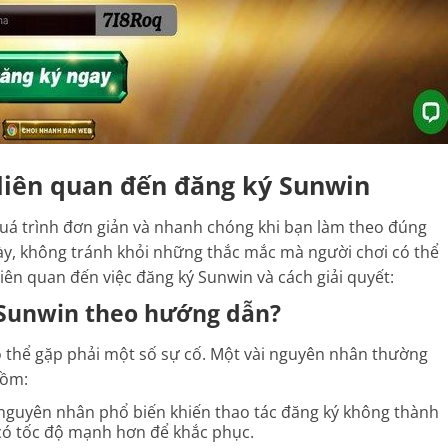
liên quan đến đăng ký Sunwin
 quá trình đơn giản và nhanh chóng khi bạn làm theo đúng
ày, không tránh khỏi những thắc mắc mà người chơi có thể
liên quan đến việc đăng ký Sunwin và cách giải quyết:
ý Sunwin theo hướng dẫn?
có thể gặp phải một số sự cố. Một vài nguyên nhân thường
gồm:
 nguyên nhân phổ biến khiến thao tác đăng ký không thành
có tốc độ mạnh hơn để khắc phục.