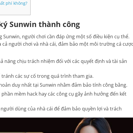
mất phí không?
 ký Sunwin thành công
g Sunwin, người chơi cần đáp ứng một số điều kiện cụ thể.
a cả người chơi và nhà cái, đảm bảo một môi trường cá cượ
hả năng chịu trách nhiệm đối với các quyết định và tài sản
 tránh các sự cố trong quá trình tham gia.
 khoản duy nhất tại Sunwin nhằm đảm bảo tính công bằng.
ng phần mềm hack hay các công cụ gây ảnh hưởng đến kết
 người dùng của nhà cái để đảm bảo quyền lợi và trách