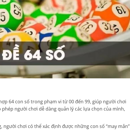
hợp 64 con số trong phạm vi từ 00 đến 99, giúp người chơi
 phép người chơi dễ dàng quản lý các lựa chọn của mình,
ng, người chơi có thể xác định được những con số “may mắn”