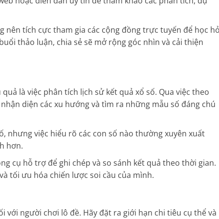
web hoặc diễn đàn uy tín để tham khảo các phân tích, dự
ng nên tích cực tham gia các cộng đồng trực tuyến để học hỏ
uổi thảo luận, chia sẻ sẽ mở rộng góc nhìn và cải thiện
 quả là việc phân tích lịch sử kết quả xổ số. Qua việc theo
hể nhận diện các xu hướng và tìm ra những mẫu số đáng chú
, nhưng việc hiểu rõ các con số nào thường xuyên xuất
h hơn.
g cụ hỗ trợ để ghi chép và so sánh kết quả theo thời gian.
à tối ưu hóa chiến lược soi cầu của mình.
 với người chơi lô đề. Hãy đặt ra giới hạn chi tiêu cụ thể và