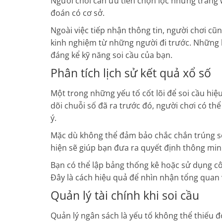
Người chơi cần ưu tiên chọn lọc những trang 
đoán có cơ sở.
Ngoài việc tiếp nhận thông tin, người chơi cũ
kinh nghiệm từ những người đi trước. Những b
đáng kể kỹ năng soi cầu của bạn.
Phân tích lịch sử kết quả xổ số
Một trong những yếu tố cốt lõi để soi cầu hiệu
dõi chuỗi số đã ra trước đó, người chơi có t
ý.
Mặc dù không thể đảm bảo chắc chắn trúng số
hiện sẽ giúp bạn đưa ra quyết định thông min
Bạn có thể lập bảng thống kê hoặc sử dụng côn
Đây là cách hiệu quả để nhìn nhận tổng quan v
Quản lý tài chính khi soi cầu
Quản lý ngân sách là yếu tố không thể thiếu đối