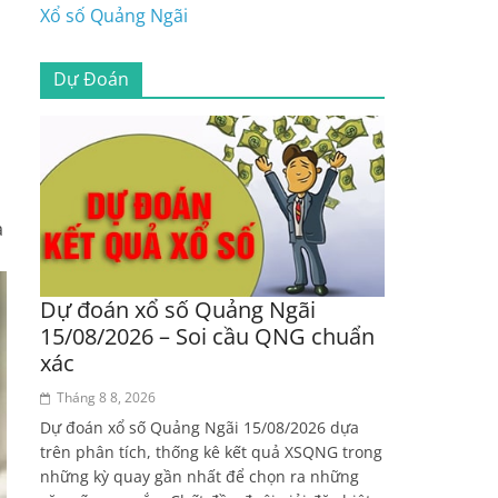
Xổ số Quảng Ngãi
Dự Đoán
à
Dự đoán xổ số Quảng Ngãi
15/08/2026 – Soi cầu QNG chuẩn
xác
Tháng 8 8, 2026
Dự đoán xổ số Quảng Ngãi 15/08/2026 dựa
trên phân tích, thống kê kết quả XSQNG trong
những kỳ quay gần nhất để chọn ra những