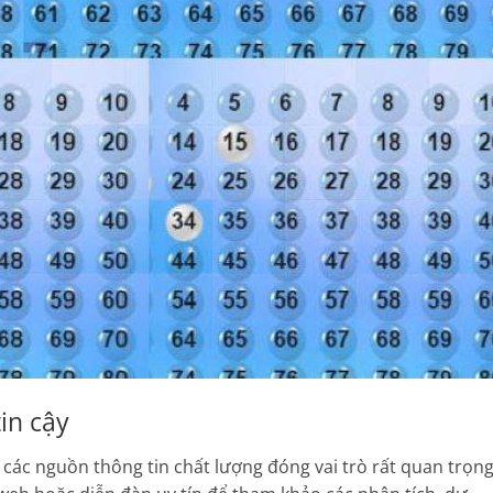
in cậy
n các nguồn thông tin chất lượng đóng vai trò rất quan trọng