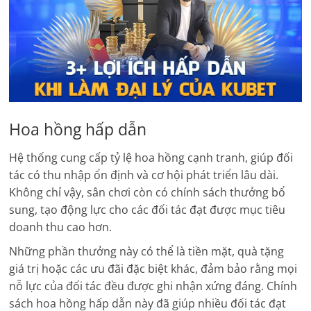
Hoa hồng hấp dẫn
Hệ thống cung cấp tỷ lệ hoa hồng cạnh tranh, giúp đối
tác có thu nhập ổn định và cơ hội phát triển lâu dài.
Không chỉ vậy, sân chơi còn có chính sách thưởng bổ
sung, tạo động lực cho các đối tác đạt được mục tiêu
doanh thu cao hơn.
Những phần thưởng này có thể là tiền mặt, quà tặng
giá trị hoặc các ưu đãi đặc biệt khác, đảm bảo rằng mọi
nỗ lực của đối tác đều được ghi nhận xứng đáng. Chính
sách hoa hồng hấp dẫn này đã giúp nhiều đối tác đạt