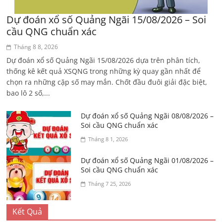
Dự đoán xổ số Quảng Ngãi 15/08/2026 – Soi
cầu QNG chuẩn xác
Tháng 8 8, 2026
Dự đoán xổ số Quảng Ngãi 15/08/2026 dựa trên phân tích,
thống kê kết quả XSQNG trong những kỳ quay gần nhất để
chọn ra những cặp số may mắn. Chốt đầu đuôi giải đặc biệt,
bao lô 2 số,...
Dự đoán xổ số Quảng Ngãi 08/08/2026 –
Soi cầu QNG chuẩn xác
Tháng 8 1, 2026
Dự đoán xổ số Quảng Ngãi 01/08/2026 –
Soi cầu QNG chuẩn xác
Tháng 7 25, 2026
Kết Quả