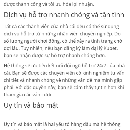
được thành công và tối ưu hóa lợi nhuận.
Dịch vụ hỗ trợ nhanh chóng và tận tình
Tất cả các thành viên của nhà cái đều có thể sử dụng
dịch vụ hỗ trợ từ những nhân viên chuyên nghiệp. Do
số lượng người chơi đông, có thể xảy ra tình trạng chờ
đợi lâu. Tuy nhiên, nếu bạn đăng ký làm đại lý Kubet,
bạn sẽ nhận được sự hỗ trợ nhanh chóng hơn.
Hệ thống sẽ ưu tiên kết nối đội ngũ hỗ trợ 24/7 của nhà
cái. Bạn sẽ được các chuyên viên có kinh nghiệm tư vấn
chi tiết và nhanh chóng về những vấn đề mà mình gặp
phải. Với đặc quyền này, bạn sẽ cảm thấy tự tin hơn khi
tham gia các ván cược.
Uy tín và bảo mật
Uy tín và bảo mật là hai yếu tố hàng đầu mà hệ thống