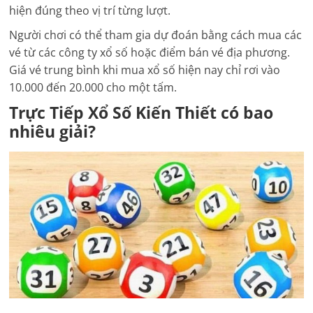
hiện đúng theo vị trí từng lượt.
Người chơi có thể tham gia dự đoán bằng cách mua các
vé từ các công ty xổ số hoặc điểm bán vé địa phương.
Giá vé trung bình khi mua xổ số hiện nay chỉ rơi vào
10.000 đến 20.000 cho một tấm.
Trực Tiếp Xổ Số Kiến Thiết có bao
nhiêu giải?