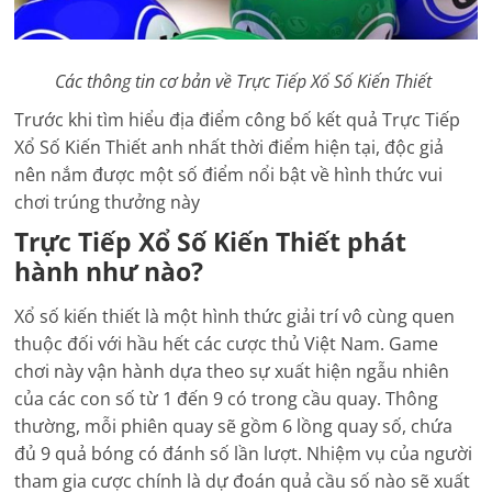
Các thông tin cơ bản về Trực Tiếp Xổ Số Kiến Thiết
Trước khi tìm hiểu địa điểm công bố kết quả Trực Tiếp
Xổ Số Kiến Thiết anh nhất thời điểm hiện tại, độc giả
nên nắm được một số điểm nổi bật về hình thức vui
chơi trúng thưởng này
Trực Tiếp Xổ Số Kiến Thiết phát
hành như nào?
Xổ số kiến thiết là một hình thức giải trí vô cùng quen
thuộc đối với hầu hết các cược thủ Việt Nam. Game
chơi này vận hành dựa theo sự xuất hiện ngẫu nhiên
của các con số từ 1 đến 9 có trong cầu quay. Thông
thường, mỗi phiên quay sẽ gồm 6 lồng quay số, chứa
đủ 9 quả bóng có đánh số lần lượt. Nhiệm vụ của người
tham gia cược chính là dự đoán quả cầu số nào sẽ xuất