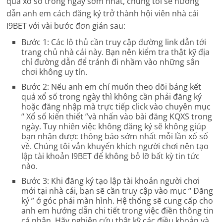
quả xổ số trong ngày sớm nhất, chúng tôi sẽ hướng
dẫn anh em cách đăng ký trở thành hội viên nhà cái
I9BET với vài bước đơn giản sau:
Bước 1: Các lô thủ cần truy cập đường link dẫn tới
trang chủ nhà cái này. Bạn nên kiểm tra thật kỹ địa
chỉ đường dẫn để tránh đi nhầm vào những sân
chơi không uy tín.
Bước 2: Nếu anh em chỉ muốn theo dõi bảng kết
quả xổ số trong ngày thì không cần phải đăng ký
hoặc đăng nhập mà trực tiếp click vào chuyên mục
“ Xổ số kiến thiết ”và nhấn vào bài đăng KQXS trong
ngày. Tuy nhiên việc không đăng ký sẽ không giúp
bạn nhận được thông báo sớm nhất mỗi lần xổ số
về. Chúng tôi vẫn khuyến khích người chơi nên tạo
lập tài khoản I9BET để không bỏ lỡ bất kỳ tin tức
nào.
Bước 3: Khi đăng ký tạo lập tài khoản người chơi
mới tại nhà cái, bạn sẽ cần truy cập vào mục “ Đăng
ký ” ở góc phải màn hình. Hệ thống sẽ cung cấp cho
anh em hướng dẫn chi tiết trong việc điền thông tin
cá nhân. Hãy nghiên cứu thật kỹ các điều khoản và