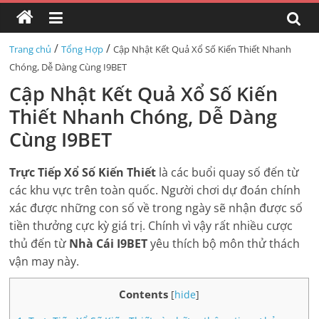
/
/
Trang chủ
Tổng Hợp
Cập Nhật Kết Quả Xổ Số Kiến Thiết Nhanh
Chóng, Dễ Dàng Cùng I9BET
Cập Nhật Kết Quả Xổ Số Kiến
Thiết Nhanh Chóng, Dễ Dàng
Cùng I9BET
Trực Tiếp Xổ Số Kiến Thiết
là các buổi quay số đến từ
các khu vực trên toàn quốc. Người chơi dự đoán chính
xác được những con số về trong ngày sẽ nhận được số
tiền thưởng cực kỳ giá trị. Chính vì vậy rất nhiều cược
thủ đến từ
Nhà Cái I9BET
yêu thích bộ môn thử thách
vận may này.
Contents
[
hide
]