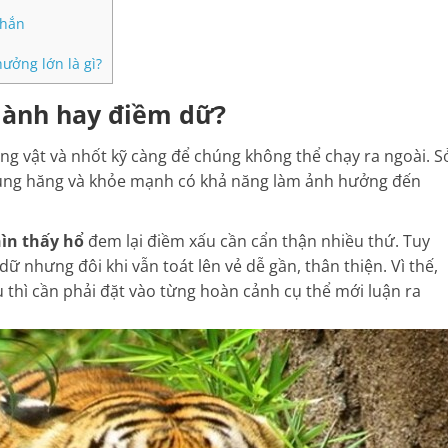
chắn
ưởng lớn là gì?
lành hay điềm dữ?
g vật và nhốt kỹ càng để chúng không thể chạy ra ngoài. S
h hung hăng và khỏe mạnh có khả năng làm ảnh hưởng đến
ìn thấy hổ
đem lại điềm xấu cần cẩn thận nhiều thứ. Tuy
ữ nhưng đôi khi vẫn toát lên vẻ dễ gần, thân thiện. Vì thế,
u thì cần phải đặt vào từng hoàn cảnh cụ thể mới luận ra