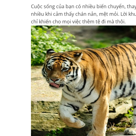
Cuộc sống của bạn có nhiều biến chuyển, thay
nhiều khi cảm thấy chán nản, mệt mỏi. Lời kh
chỉ khiến cho mọi việc thêm tệ đi mà thôi.