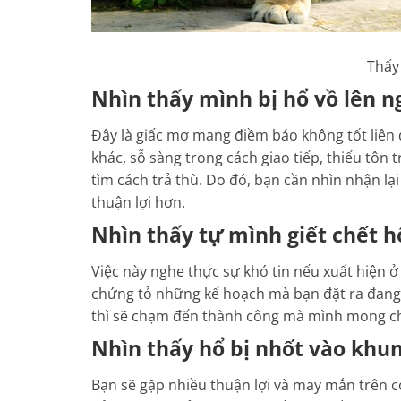
Thấy
Nhìn thấy mình bị hổ vồ lên n
Đây là giấc mơ mang điềm báo không tốt liên 
khác, sỗ sàng trong cách giao tiếp, thiếu tôn
tìm cách trả thù. Do đó, bạn cần nhìn nhận l
thuận lợi hơn.
Nhìn thấy tự mình giết chết h
Việc này nghe thực sự khó tin nếu xuất hiện 
chứng tỏ những kế hoạch mà bạn đặt ra đang 
thì sẽ chạm đến thành công mà mình mong ch
Nhìn thấy hổ bị nhốt vào khun
Bạn sẽ gặp nhiều thuận lợi và may mắn trên 