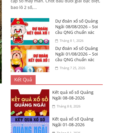
cặp số may mắn. Chốt đầu đuôi giải đặc biệt,
bao lô 2 số,...
Dự đoán xổ số Quảng
Ngãi 08/08/2026 – Soi
cầu QNG chuẩn xác
Tháng 8 1, 2026
Dự đoán xổ số Quảng
Ngãi 01/08/2026 – Soi
cầu QNG chuẩn xác
Tháng 7 25, 2026
Kết Quả
Kết quả xổ số Quảng
Ngãi 08-08-2026
Tháng 8 8, 2026
Kết quả xổ số Quảng
Ngãi 01-08-2026
Tháng 8 1, 2026