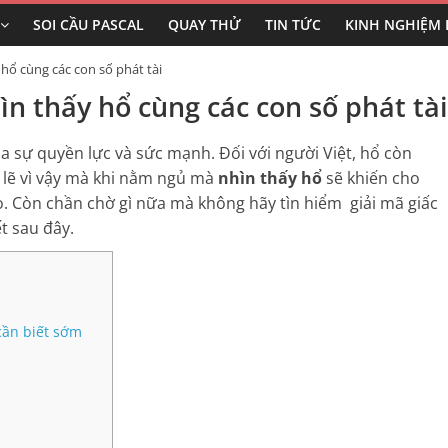
SOI CẦU PASCAL
QUAY THỬ
TIN TỨC
KINH NGHIỆM 
hổ cùng các con số phát tài
n thấy hổ cùng các con số phát tài
a sự quyền lực và sức mạnh. Đối với người Việt, hổ còn
 lẽ vì vậy mà khi nằm ngủ mà
nhìn thấy hổ
sẽ khiến cho
. Còn chần chờ gì nữa mà không hãy tìn hiểm giải mã giấc
t sau đây.
cần biết sớm