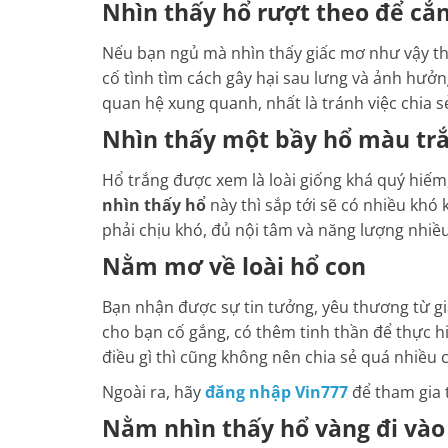
Nhìn thấy hổ rượt theo để cắ
Nếu bạn ngủ mà nhìn thấy giấc mơ như vậy thì 
cố tình tìm cách gây hại sau lưng và ảnh hưởng
quan hệ xung quanh, nhất là tránh việc chia s
Nhìn thấy một bầy hổ màu tr
Hổ trắng được xem là loài giống khá quý hiế
nhìn thấy hổ
này thì sắp tới sẽ có nhiều khó
phải chịu khó, đủ nội tâm và năng lượng nhiều
Nằm mơ về loài hổ con
Bạn nhận được sự tin tưởng, yêu thương từ g
cho bạn cố gắng, có thêm tinh thần để thực h
điều gì thì cũng không nên chia sẻ quá nhiều 
Ngoài ra, hãy
đăng nhập Vin777
để tham gia 
Nằm nhìn thấy hổ vàng đi vào