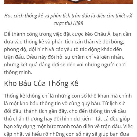
Học cách thống kê và phân tích trận đấu là điều cần thiết với
cược thủ Hi88
Để thành công trong việc đặt cược kèo Châu Á, bạn cần
dựa vào thống kê và phân tích cẩn thận về đội bóng,
phong độ, đội hình và các yếu tố tác động khác đến
trận đấu. Điều này đòi hỏi sự chăm chỉ và kiên nhẫn,
nhưng kết quả đáng đợi sẽ đến với những người chơi
thông minh.
Kho Báu Của Thống Kê
Thống kê không chỉ là những con số khô khan mà chính
là một kho báu thông tin vô cùng quý báu. Từ lịch sử
đối đầu, thành tích gần đây, cho đến thông tin về cầu
thủ chấn thương hay đội hình dự kiến – tất cả đều giúp
bạn xây dựng một bức tranh toàn diện về trận đấu. Việc
cập nhật và hiểu rõ những con số này sẽ giúp bạn đưa