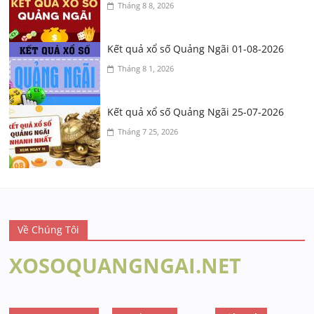
Tháng 8 8, 2026
Kết quả xổ số Quảng Ngãi 01-08-2026
Tháng 8 1, 2026
Kết quả xổ số Quảng Ngãi 25-07-2026
Tháng 7 25, 2026
Về Chúng Tôi
XOSOQUANGNGAI.NET