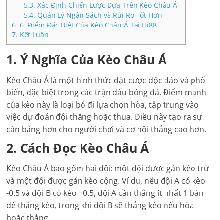
5.3.
Xác Định Chiến Lược Dựa Trên Kèo Châu Á
5.4.
Quản Lý Ngân Sách và Rủi Ro Tốt Hơn
6.
6. Điểm Đặc Biệt Của Kèo Châu Á Tại Hi88
7.
Kết Luận
1. Ý Nghĩa Của Kèo Châu Á
Kèo Châu Á là một hình thức đặt cược độc đáo và phổ
biến, đặc biệt trong các trận đấu bóng đá. Điểm mạnh
của kèo này là loại bỏ đi lựa chọn hòa, tập trung vào
việc dự đoán đội thắng hoặc thua. Điều này tạo ra sự
cân bằng hơn cho người chơi và cơ hội thắng cao hơn.
2. Cách Đọc Kèo Châu Á
Kèo Châu Á bao gồm hai đội: một đội được gán kèo trừ
và một đội được gán kèo cộng. Ví dụ, nếu đội A có kèo
-0.5 và đội B có kèo +0.5, đội A cần thắng ít nhất 1 bàn
để thắng kèo, trong khi đội B sẽ thắng kèo nếu hòa
hoặc thắng.