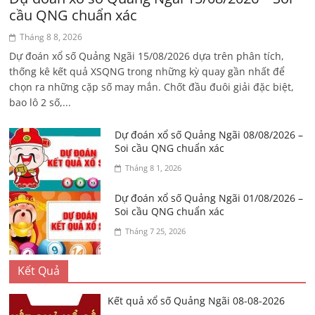
cầu QNG chuẩn xác
Tháng 8 8, 2026
Dự đoán xổ số Quảng Ngãi 15/08/2026 dựa trên phân tích,
thống kê kết quả XSQNG trong những kỳ quay gần nhất để
chọn ra những cặp số may mắn. Chốt đầu đuôi giải đặc biệt,
bao lô 2 số,...
Dự đoán xổ số Quảng Ngãi 08/08/2026 –
Soi cầu QNG chuẩn xác
Tháng 8 1, 2026
Dự đoán xổ số Quảng Ngãi 01/08/2026 –
Soi cầu QNG chuẩn xác
Tháng 7 25, 2026
Kết Quả
Kết quả xổ số Quảng Ngãi 08-08-2026