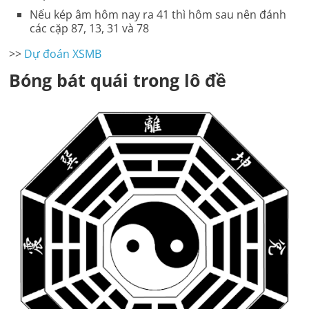
Nếu kép âm hôm nay ra 41 thì hôm sau nên đánh
các cặp 87, 13, 31 và 78
>>
Dự đoán XSMB
Bóng bát quái trong lô đề