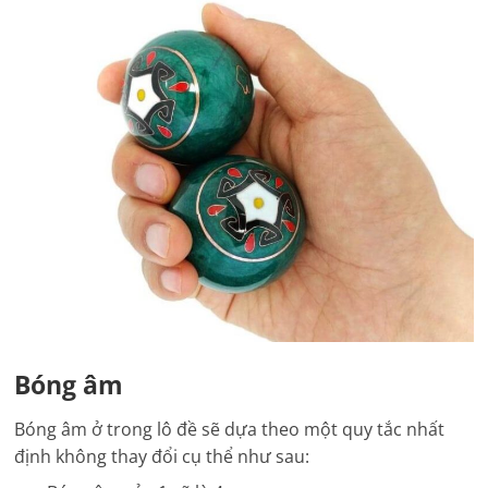
Bóng âm
Bóng âm ở trong lô đề sẽ dựa theo một quy tắc nhất
định không thay đổi cụ thể như sau: