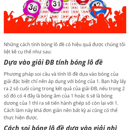
Những cách tính bóng lô đề có hiệu quả được chúng tôi
liệt kê cụ thể như sau:
Dựa vào giải ĐB tính bóng lô đề
Phương pháp soi cầu và tính lô đề dựa vào bóng của
giải đặc biệt chỉ nên áp dụng với bóng của 1. Bạn hãy lấy
ra 2 số cuối cùng trong kết quả của giải ĐB, nếu trong 2
số đó có 4 đây là bóng âm của 1 hoặc 6 sẽ là bóng
dương của 1 thì ra sẽ tiến hành ghép số còn lại với 1.
Cách làm này khá đơn giản nên bất kỳ ai cũng có thể
thực hiện được.
Cách soi bóng lô đề dựa vào giải nhì