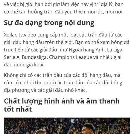
về việc bị giới hạn bởi giờ làm việc hay vị trí địa lý, bạn
có thể tận hưởng trận đấu yêu thích mọi lúc, mọi nơi.
Sự đa dạng trong nội dung
Xoilac-tv.video cung cấp một loạt các trận đấu từ các
giải đấu hàng đầu trên thế giới. Bạn có thể xem bóng đá
trực tiếp từ các giải đấu như Ngoại hạng Anh, La Liga,
Serie A, Bundesliga, Champions League và nhiều giải
đấu quốc gia khác.
Không chỉ có các trận đấu của các đội hàng đầu, mà
còn có cơ hội theo dõi các trận đấu của các đội bóng
địa phương và các giải đấu nhỏ khác.
Chất lượng hình ảnh và âm thanh
tốt nhất