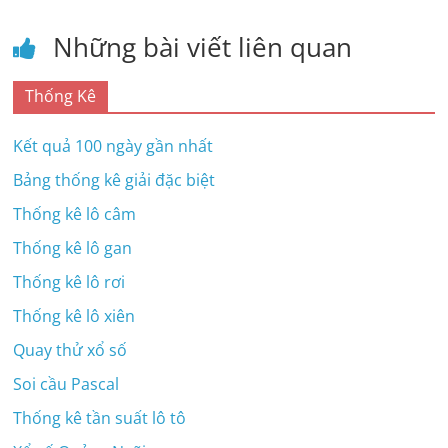
Những bài viết liên quan
Thống Kê
Kết quả 100 ngày gần nhất
Bảng thống kê giải đặc biệt
Thống kê lô câm
Thống kê lô gan
Thống kê lô rơi
Thống kê lô xiên
Quay thử xổ số
Soi cầu Pascal
Thống kê tần suất lô tô