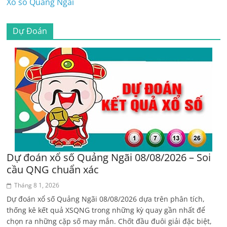
Xổ số Quảng Ngãi
Dự Đoán
Dự đoán xổ số Quảng Ngãi 08/08/2026 – Soi
cầu QNG chuẩn xác
Tháng 8 1, 2026
Dự đoán xổ số Quảng Ngãi 08/08/2026 dựa trên phân tích,
thống kê kết quả XSQNG trong những kỳ quay gần nhất để
chọn ra những cặp số may mắn. Chốt đầu đuôi giải đặc biệt,