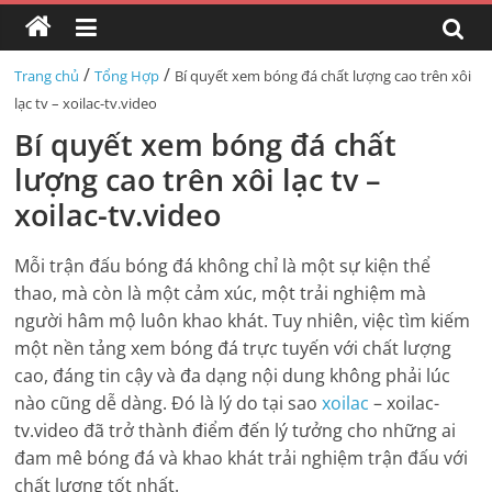
/
/
Trang chủ
Tổng Hợp
Bí quyết xem bóng đá chất lượng cao trên xôi
lạc tv – xoilac-tv.video
Bí quyết xem bóng đá chất
lượng cao trên xôi lạc tv –
xoilac-tv.video
Mỗi trận đấu bóng đá không chỉ là một sự kiện thể
thao, mà còn là một cảm xúc, một trải nghiệm mà
người hâm mộ luôn khao khát. Tuy nhiên, việc tìm kiếm
một nền tảng xem bóng đá trực tuyến với chất lượng
cao, đáng tin cậy và đa dạng nội dung không phải lúc
nào cũng dễ dàng. Đó là lý do tại sao
xoilac
– xoilac-
tv.video đã trở thành điểm đến lý tưởng cho những ai
đam mê bóng đá và khao khát trải nghiệm trận đấu với
chất lượng tốt nhất.