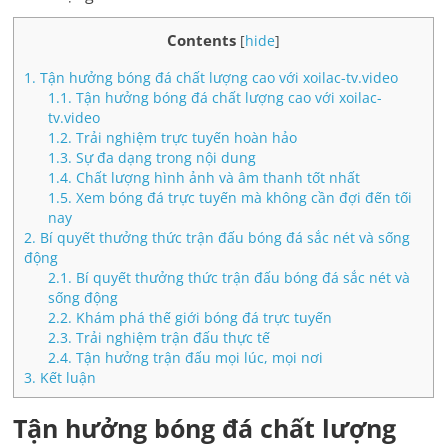
Contents
[
hide
]
1.
Tận hưởng bóng đá chất lượng cao với xoilac-tv.video
1.1.
Tận hưởng bóng đá chất lượng cao với xoilac-
tv.video
1.2.
Trải nghiệm trực tuyến hoàn hảo
1.3.
Sự đa dạng trong nội dung
1.4.
Chất lượng hình ảnh và âm thanh tốt nhất
1.5.
Xem bóng đá trực tuyến mà không cần đợi đến tối
nay
2.
Bí quyết thưởng thức trận đấu bóng đá sắc nét và sống
động
2.1.
Bí quyết thưởng thức trận đấu bóng đá sắc nét và
sống động
2.2.
Khám phá thế giới bóng đá trực tuyến
2.3.
Trải nghiệm trận đấu thực tế
2.4.
Tận hưởng trận đấu mọi lúc, mọi nơi
3.
Kết luận
Tận hưởng bóng đá chất lượng