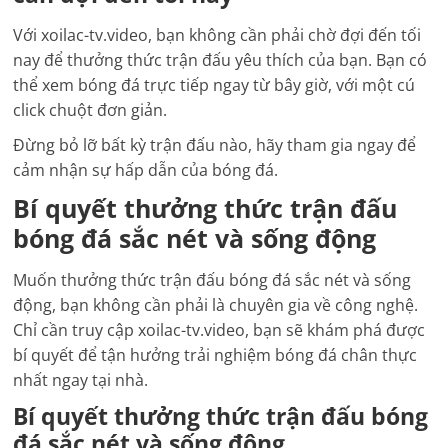
Với xoilac-tv.video, bạn không cần phải chờ đợi đến tối
nay để thưởng thức trận đấu yêu thích của bạn. Bạn có
thể xem bóng đá trực tiếp ngay từ bây giờ, với một cú
click chuột đơn giản.
Đừng bỏ lỡ bất kỳ trận đấu nào, hãy tham gia ngay để
cảm nhận sự hấp dẫn của bóng đá.
Bí quyết thưởng thức trận đấu
bóng đá sắc nét và sống động
Muốn thưởng thức trận đấu bóng đá sắc nét và sống
động, bạn không cần phải là chuyên gia về công nghệ.
Chỉ cần truy cập xoilac-tv.video, bạn sẽ khám phá được
bí quyết để tận hưởng trải nghiệm bóng đá chân thực
nhất ngay tại nhà.
Bí quyết thưởng thức trận đấu bóng
đá sắc nét và sống động