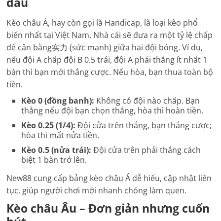
đấu
Kèo châu Á, hay còn gọi là Handicap, là loại kèo phổ
biến nhất tại Việt Nam. Nhà cái sẽ đưa ra một tỷ lệ chấp
để cân bằng实力 (sức mạnh) giữa hai đội bóng. Ví dụ,
nếu đội A chấp đội B 0.5 trái, đội A phải thắng ít nhất 1
bàn thì bạn mới thắng cược. Nếu hòa, bạn thua toàn bộ
tiền.
Kèo 0 (đồng banh):
Không có đội nào chấp. Bạn
thắng nếu đội bạn chọn thắng, hòa thì hoàn tiền.
Kèo 0.25 (1/4):
Đội cửa trên thắng, bạn thắng cược;
hòa thì mất nửa tiền.
Kèo 0.5 (nửa trái):
Đội cửa trên phải thắng cách
biệt 1 bàn trở lên.
New88 cung cấp bảng kèo châu Á dễ hiểu, cập nhật liên
tục, giúp người chơi mới nhanh chóng làm quen.
Kèo châu Âu – Đơn giản nhưng cuốn