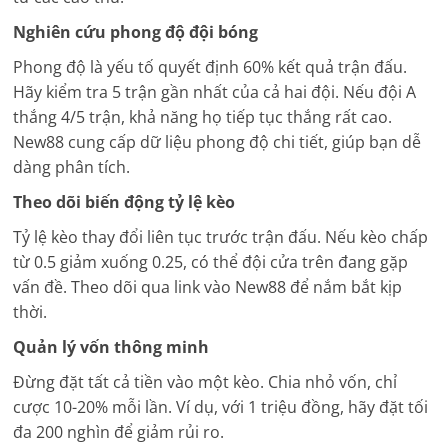
Nghiên cứu phong độ đội bóng
Phong độ là yếu tố quyết định 60% kết quả trận đấu.
Hãy kiểm tra 5 trận gần nhất của cả hai đội. Nếu đội A
thắng 4/5 trận, khả năng họ tiếp tục thắng rất cao.
New88 cung cấp dữ liệu phong độ chi tiết, giúp bạn dễ
dàng phân tích.
Theo dõi biến động tỷ lệ kèo
Tỷ lệ kèo thay đổi liên tục trước trận đấu. Nếu kèo chấp
từ 0.5 giảm xuống 0.25, có thể đội cửa trên đang gặp
vấn đề. Theo dõi qua link vào New88 để nắm bắt kịp
thời.
Quản lý vốn thông minh
Đừng đặt tất cả tiền vào một kèo. Chia nhỏ vốn, chỉ
cược 10-20% mỗi lần. Ví dụ, với 1 triệu đồng, hãy đặt tối
đa 200 nghìn để giảm rủi ro.