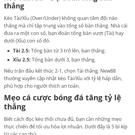
thắng
Kèo Tài/Xỉu (Over/Under) không quan tâm đội nào
thắng mà chỉ tập trung vào tổng số bàn thắng. Nhà cái
đưa ra một con số, bạn đoán tổng bàn vượt (Tài) hay
dưới (Xỉu) con số đó.
Tài 2.5:
Tổng bàn từ 3 trở lên, bạn thắng.
Xỉu 2.5:
Tổng bàn dưới 3, bạn thắng.
Nếu trận đấu kết thúc 2-1, chọn Tài thắng. New88
thường xuyên cập nhật kèo Tài/Xỉu với tỷ lệ hấp dẫn,
phù hợp cho người thích an toàn.
Mẹo cá cược bóng đá tăng tỷ lệ
thắng
Biết cách đọc kèo thôi chưa đủ, bạn cần những mẹo
thực chiến để tối ưu hóa lợi nhuận. Dưới đây là 5 bí kíp
từ các cao thủ: