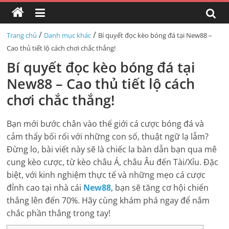
/
/
Trang chủ
Danh mục khác
Bí quyết đọc kèo bóng đá tại New88 –
Cao thủ tiết lộ cách chơi chắc thắng!
Bí quyết đọc kèo bóng đá tại
New88 – Cao thủ tiết lộ cách
chơi chắc thắng!
Bạn mới bước chân vào thế giới cá cược bóng đá và
cảm thấy bối rối với những con số, thuật ngữ lạ lẫm?
Đừng lo, bài viết này sẽ là chiếc la bàn dẫn bạn qua mê
cung kèo cược, từ kèo châu Á, châu Âu đến Tài/Xỉu. Đặc
biệt, với kinh nghiệm thực tế và những mẹo cá cược
đỉnh cao tại nhà cái
New88
, bạn sẽ tăng cơ hội chiến
thắng lên đến 70%. Hãy cùng khám phá ngay để nắm
chắc phần thắng trong tay!