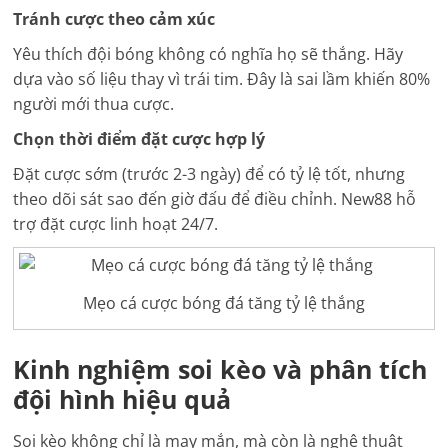
Tránh cược theo cảm xúc
Yêu thích đội bóng không có nghĩa họ sẽ thắng. Hãy
dựa vào số liệu thay vì trái tim. Đây là sai lầm khiến 80%
người mới thua cược.
Chọn thời điểm đặt cược hợp lý
Đặt cược sớm (trước 2-3 ngày) để có tỷ lệ tốt, nhưng
theo dõi sát sao đến giờ đấu để điều chỉnh. New88 hỗ
trợ đặt cược linh hoạt 24/7.
Mẹo cá cược bóng đá tăng tỷ lệ thắng
Kinh nghiệm soi kèo và phân tích
đội hình hiệu quả
Soi kèo không chỉ là may mắn, mà còn là nghệ thuật