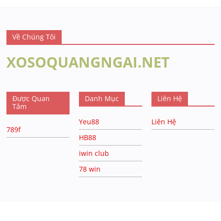
Về Chúng Tôi
XOSOQUANGNGAI.NET
Được Quan
Danh Mục
Liên Hệ
Tâm
Yeu88
Liên Hệ
789f
HB88
iwin club
78 win
Top nhà cái uy tín:
https://f168.studio/
Sun win
,