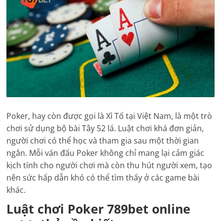
Poker, hay còn được gọi là Xì Tố tại Việt Nam, là một trò
chơi sử dụng bộ bài Tây 52 lá. Luật chơi khá đơn giản,
người chơi có thể học và tham gia sau một thời gian
ngắn. Mỗi ván đấu Poker không chỉ mang lại cảm giác
kịch tính cho người chơi mà còn thu hút người xem, tạo
nên sức hấp dẫn khó có thể tìm thấy ở các game bài
khác.
Luật chơi Poker 789bet online