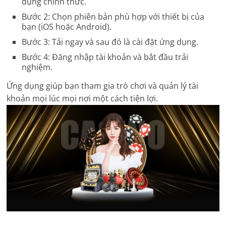
dụng chính thức.
Bước 2: Chọn phiên bản phù hợp với thiết bị của
bạn (iOS hoặc Android).
Bước 3: Tải ngay và sau đó là cài đặt ứng dụng.
Bước 4: Đăng nhập tài khoản và bắt đầu trải
nghiệm.
Ứng dụng giúp bạn tham gia trò chơi và quản lý tài
khoản mọi lúc mọi nơi một cách tiện lợi.