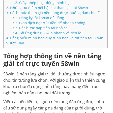
1.2.
Giấy phép hoạt động minh bạch
2.
Những ưu điểm nổi bật khi tham gia tại 58win
3.
Cách thức tham gia nền tảng được hướng dẫn chi tiết
3.1.
Đăng ký tài khoản dễ dàng
3.2.
Giao dịch nạp/rút tiền để nhanh chóng
3.3.
Các bước nạp tiền tại nhà cái
3.4.
Tải ứng dụng 58win nhanh và tiện lợi
4.
Bảng biểu minh họa quy trình nạp và rút tiền tại 58win
5.
Kết luận
Tổng hợp thông tin về nền tảng
giải trí trực tuyến 58win
58win là nền tảng giải trí đổi thưởng được nhiều người
chơi tin tưởng lựa chọn. Với giao diện thân thiện cùng
kho trò chơi đa dạng, nền tảng này mang đến trải
nghiệm hấp dẫn cho mọi đối tượng.
Việc cải tiến liên tục giúp nền tảng đáp ứng được nhu
cầu sử dụng ngày càng đa dạng của người dùng, trở