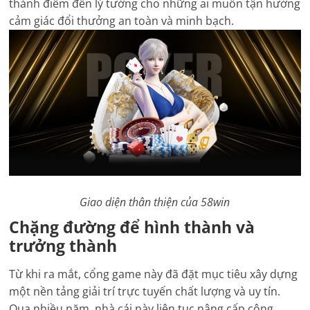
thành điểm đến lý tưởng cho những ai muốn tận hưởng
cảm giác đổi thưởng an toàn và minh bạch.
Giao diện thân thiện của 58win
Chặng đường để hình thành và
trưởng thành
Từ khi ra mắt, cổng game này đã đặt mục tiêu xây dựng
một nền tảng giải trí trực tuyến chất lượng và uy tín.
Qua nhiều năm, nhà cái này liên tục nâng cấp công