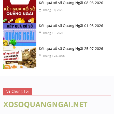
Kết quả xổ số Quảng Ngãi 08-08-2026
Tháng 8 8, 2026
Kết quả xổ số Quảng Ngãi 01-08-2026
Tháng 8 1, 2026
Kết quả xổ số Quảng Ngãi 25-07-2026
Tháng 7 25, 2026
Về Chúng Tôi
XOSOQUANGNGAI.NET