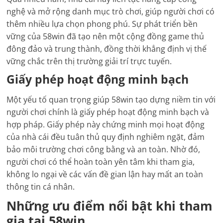
nghệ và mở rộng danh mục trò chơi, giúp người chơi có
thêm nhiều lựa chọn phong phú. Sự phát triển bền
vững của 58win đã tạo nên một cộng đồng game thủ
đông đảo và trung thành, đồng thời khẳng định vị thế
vững chắc trên thị trường giải trí trực tuyến.
Giấy phép hoạt động minh bạch
Một yếu tố quan trọng giúp 58win tạo dựng niềm tin với
người chơi chính là giấy phép hoạt động minh bạch và
hợp pháp. Giấy phép này chứng minh mọi hoạt động
của nhà cái đều tuân thủ quy định nghiêm ngặt, đảm
bảo môi trường chơi công bằng và an toàn. Nhờ đó,
người chơi có thể hoàn toàn yên tâm khi tham gia,
không lo ngại về các vấn đề gian lận hay mất an toàn
thông tin cá nhân.
Những ưu điểm nổi bật khi tham
gia tại 58win