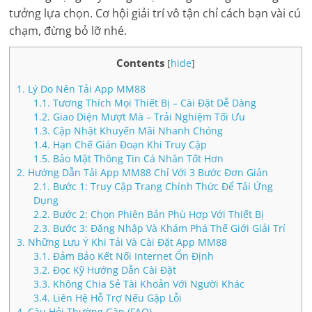
tưởng lựa chọn. Cơ hội giải trí vô tận chỉ cách bạn vài cú
chạm, đừng bỏ lỡ nhé.
Contents
[
hide
]
1.
Lý Do Nên Tải App MM88
1.1.
Tương Thích Mọi Thiết Bị – Cài Đặt Dễ Dàng
1.2.
Giao Diện Mượt Mà – Trải Nghiệm Tối Ưu
1.3.
Cập Nhật Khuyến Mãi Nhanh Chóng
1.4.
Hạn Chế Gián Đoạn Khi Truy Cập
1.5.
Bảo Mật Thông Tin Cá Nhân Tốt Hơn
2.
Hướng Dẫn Tải App MM88 Chỉ Với 3 Bước Đơn Giản
2.1.
Bước 1: Truy Cập Trang Chính Thức Để Tải Ứng
Dụng
2.2.
Bước 2: Chọn Phiên Bản Phù Hợp Với Thiết Bị
2.3.
Bước 3: Đăng Nhập Và Khám Phá Thế Giới Giải Trí
3.
Những Lưu Ý Khi Tải Và Cài Đặt App MM88
3.1.
Đảm Bảo Kết Nối Internet Ổn Định
3.2.
Đọc Kỹ Hướng Dẫn Cài Đặt
3.3.
Không Chia Sẻ Tài Khoản Với Người Khác
3.4.
Liên Hệ Hỗ Trợ Nếu Gặp Lỗi
4.
Câu Hỏi Thường Gặp (FAQ)