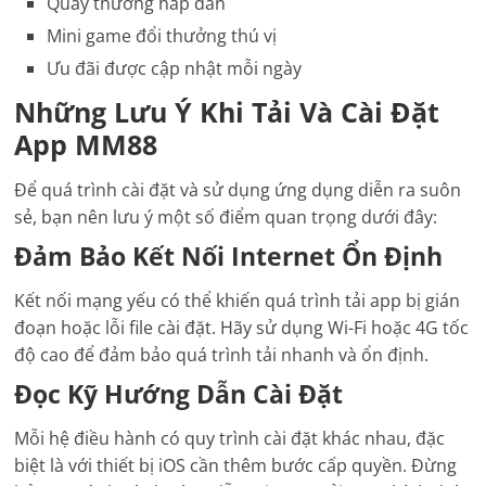
Quay thưởng hấp dẫn
Mini game đổi thưởng thú vị
Ưu đãi được cập nhật mỗi ngày
Những Lưu Ý Khi Tải Và Cài Đặt
App MM88
Để quá trình cài đặt và sử dụng ứng dụng diễn ra suôn
sẻ, bạn nên lưu ý một số điểm quan trọng dưới đây:
Đảm Bảo Kết Nối Internet Ổn Định
Kết nối mạng yếu có thể khiến quá trình tải app bị gián
đoạn hoặc lỗi file cài đặt. Hãy sử dụng Wi-Fi hoặc 4G tốc
độ cao để đảm bảo quá trình tải nhanh và ổn định.
Đọc Kỹ Hướng Dẫn Cài Đặt
Mỗi hệ điều hành có quy trình cài đặt khác nhau, đặc
biệt là với thiết bị iOS cần thêm bước cấp quyền. Đừng