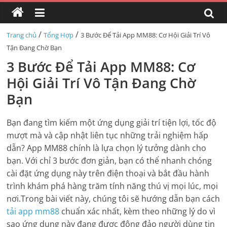
/
/
Trang chủ
Tổng Hợp
3 Bước Để Tải App MM88: Cơ Hội Giải Trí Vô
Tận Đang Chờ Bạn
3 Bước Để Tải App MM88: Cơ
Hội Giải Trí Vô Tận Đang Chờ
Bạn
Bạn đang tìm kiếm một ứng dụng giải trí tiện lợi, tốc độ
mượt mà và cập nhật liên tục những trải nghiệm hấp
dẫn? App MM88 chính là lựa chọn lý tưởng dành cho
bạn. Với chỉ 3 bước đơn giản, bạn có thể nhanh chóng
cài đặt ứng dụng này trên điện thoại và bắt đầu hành
trình khám phá hàng trăm tính năng thú vị mọi lúc, mọi
nơi.Trong bài viết này, chúng tôi sẽ hướng dẫn bạn cách
tải app mm88
chuẩn xác nhất, kèm theo những lý do vì
sao ứng dụng này đang được đông đảo người dùng tin