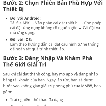
Bước 2: Chọn Phiên Bản Phù Hợp Với
Thiết Bị
Đối với Android:
Tải file APK → Vào phần cài đặt thiết bị → Cho phép
cài đặt ứng dụng không rõ nguồn gốc → Cài đặt và
mở ứng dụng.
Đối với iOS:
Làm theo hướng dẫn cài đặt cấu hình từ hệ thống
để hoàn tất quá trình thiết lập.
Bước 3: Đăng Nhập Và Khám Phá
Thế Giới Giải Trí
Sau khi cài đặt thành công, hãy mở app và đăng nhập
bằng tài khoản của bạn. Ngay lập tức, bạn sẽ được
bước vào không gian giải trí phong phú của MM88, bao
gồm:
Trải nghiệm thể thao đa dạng